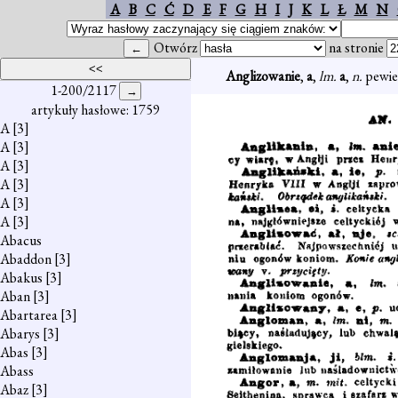
A
B
C
Ć
D
E
F
G
H
I
J
K
L
Ł
M
N
Otwórz
na stronie
Anglizowanie
,
a
,
lm.
a
,
n.
pewie
1-200/2117
artykuły hasłowe: 1759
A
[3]
A
[3]
A
[3]
A
[3]
A
[3]
A
[3]
Abacus
Abaddon
[3]
Abakus
[3]
Aban
[3]
Abartarea
[3]
Abarys
[3]
Abas
[3]
Abass
Abaz
[3]