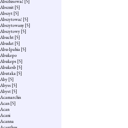
Abszlusować
[5]
Absznit
[5]
Abszyt
[5]
Abszytować
[5]
Abszytowany
[5]
Abszytowy
[5]
Abucht
[5]
Abudat
[5]
Abu-Ipahia
[5]
Abukepo
Abukeps
[5]
Abukesb
[5]
Abutaka
[5]
Aby
[5]
Abyss
[5]
Abyst
[5]
Acamarchis
Acan
[5]
Acan
Acani
Acanna
Acanthus