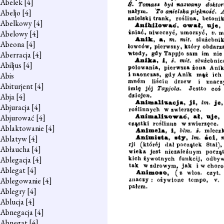
Abelek
[4]
Abeljo
[4]
Abelkowy
[4]
Abelowy
[4]
Abeona
[4]
Aberracja
[4]
Abiljus
[4]
Abis
Abiturjent
[4]
Abja
[4]
Abjuracja
[4]
Abjurować
[4]
Ablaktowanie
[4]
Ablatyw
[4]
Abłaucha
[4]
Ablegacja
[4]
Ablegat
[4]
Ablegowanie
[4]
Ablegry
[4]
Ablucja
[4]
Abnegacja
[4]
Abnegat
[4]