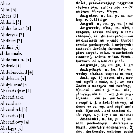
Abazi
Abba
[3]
Abcas
[3]
Abdank
[3]
Abdankować
[3]
Abderyta
[3]
Abdhuci
[3]
Abdimi
[4]
abdominalis
Abdominalny
[4]
Abdruk
[4]
Abdul-medżyd
[4]
Abdykacja
[4]
Abdykować
[4]
Abecadarjusz
[4]
Abecadlarka
Abecadlarz
Abecadlnik
[4]
Abecadło
[4]
Abecadłowy
[4]
Abelagja
[4]