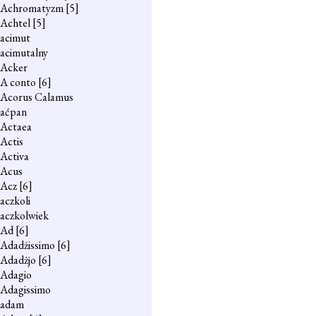
Achromatyzm
[5]
Achtel
[5]
acimut
acimutalny
Acker
A conto
[6]
Acorus Calamus
aćpan
Actaea
Actis
Activa
Acus
Acz
[6]
aczkoli
aczkolwiek
Ad
[6]
Adadżissimo
[6]
Adadżjo
[6]
Adagio
Adagissimo
adam