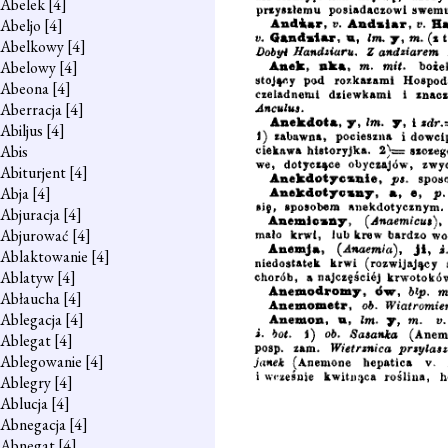
Abelek
[4]
Abeljo
[4]
Abelkowy
[4]
Abelowy
[4]
Abeona
[4]
Aberracja
[4]
Abiljus
[4]
Abis
Abiturjent
[4]
Abja
[4]
Abjuracja
[4]
Abjurować
[4]
Ablaktowanie
[4]
Ablatyw
[4]
Abłaucha
[4]
Ablegacja
[4]
Ablegat
[4]
Ablegowanie
[4]
Ablegry
[4]
Ablucja
[4]
Abnegacja
[4]
Abnegat
[4]