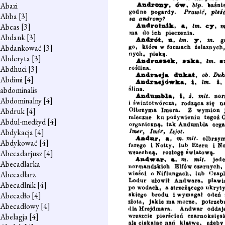
Abazi
Abba
[3]
Abcas
[3]
Abdank
[3]
Abdankować
[3]
Abderyta
[3]
Abdhuci
[3]
Abdimi
[4]
abdominalis
Abdominalny
[4]
Abdruk
[4]
Abdul-medżyd
[4]
Abdykacja
[4]
Abdykować
[4]
Abecadarjusz
[4]
Abecadlarka
Abecadlarz
Abecadlnik
[4]
Abecadło
[4]
Abecadłowy
[4]
Abelagja
[4]