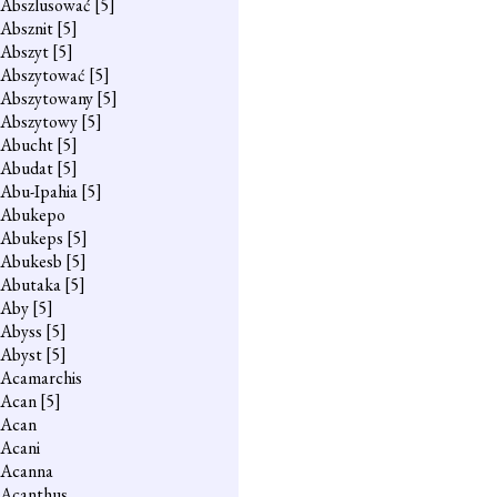
Abszlusować
[5]
Absznit
[5]
Abszyt
[5]
Abszytować
[5]
Abszytowany
[5]
Abszytowy
[5]
Abucht
[5]
Abudat
[5]
Abu-Ipahia
[5]
Abukepo
Abukeps
[5]
Abukesb
[5]
Abutaka
[5]
Aby
[5]
Abyss
[5]
Abyst
[5]
Acamarchis
Acan
[5]
Acan
Acani
Acanna
Acanthus