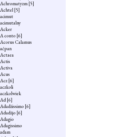
Achromatyzm
[5]
Achtel
[5]
acimut
acimutalny
Acker
A conto
[6]
Acorus Calamus
aćpan
Actaea
Actis
Activa
Acus
Acz
[6]
aczkoli
aczkolwiek
Ad
[6]
Adadżissimo
[6]
Adadżjo
[6]
Adagio
Adagissimo
adam