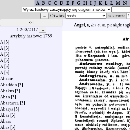
A
B
C
Ć
D
E
F
G
H
I
J
K
L
Ł
M
N
Otwórz
na stronie
Angel
,
a
,
lm.
e
, m.
pieniądz ang
1-200/2117
artykuły hasłowe: 1759
A
[3]
A
[3]
A
[3]
A
[3]
A
[3]
A
[3]
Abacus
Abaddon
[3]
Abakus
[3]
Aban
[3]
Abartarea
[3]
Abarys
[3]
Abas
[3]
Abass
Abaz
[3]