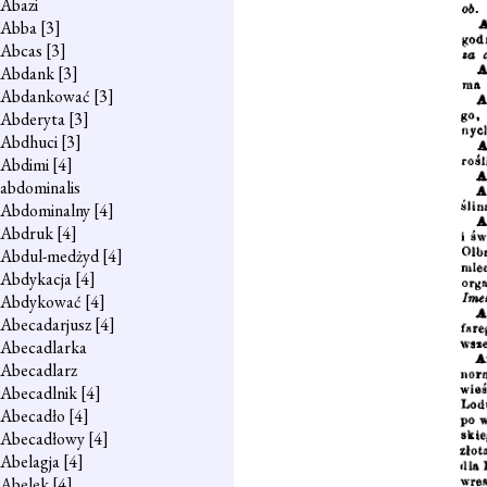
Abazi
Abba
[3]
Abcas
[3]
Abdank
[3]
Abdankować
[3]
Abderyta
[3]
Abdhuci
[3]
Abdimi
[4]
abdominalis
Abdominalny
[4]
Abdruk
[4]
Abdul-medżyd
[4]
Abdykacja
[4]
Abdykować
[4]
Abecadarjusz
[4]
Abecadlarka
Abecadlarz
Abecadlnik
[4]
Abecadło
[4]
Abecadłowy
[4]
Abelagja
[4]
Abelek
[4]