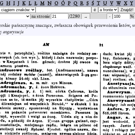
G
H
I
J
K
L
Ł
M
N
O
Ó
P
Q
R
S
Ś
T
U
V
W
X
Y
na stronie
/2280
%
erskie pańszczyznę znaczące, zwłaszcza obowiązek przewożenia listów, 
ę:
angaryzacja