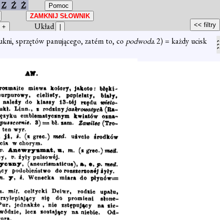
Z
Ź
Ż
Układ
sukni, sprzętów panującego, zatém to, co
podwoda
. 2) = każdy ucisk