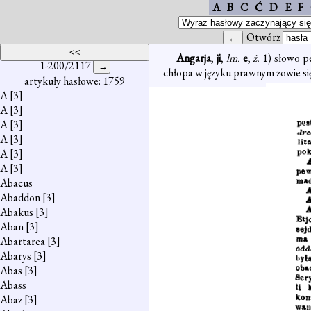
A
B
C
Ć
D
E
F
Otwórz
Angarja
,
ji
,
lm.
e
,
ż.
1) słowo p
1-200/2117
chłopa w języku prawnym zowie si
artykuły hasłowe: 1759
A
[3]
A
[3]
A
[3]
A
[3]
A
[3]
A
[3]
Abacus
Abaddon
[3]
Abakus
[3]
Aban
[3]
Abartarea
[3]
Abarys
[3]
Abas
[3]
Abass
Abaz
[3]