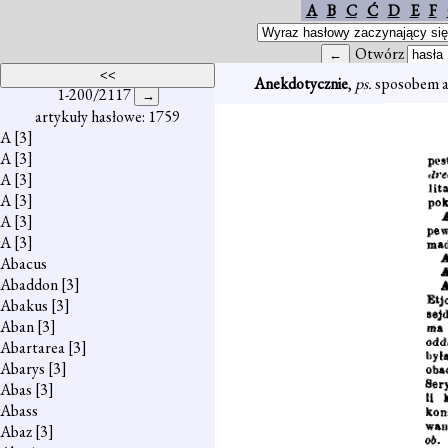
A
B
C
Ć
D
E
F
Otwórz
Anekdotycznie
,
ps.
sposobem a
1-200/2117
artykuły hasłowe: 1759
A
[3]
A
[3]
A
[3]
A
[3]
A
[3]
A
[3]
Abacus
Abaddon
[3]
Abakus
[3]
Aban
[3]
Abartarea
[3]
Abarys
[3]
Abas
[3]
Abass
Abaz
[3]