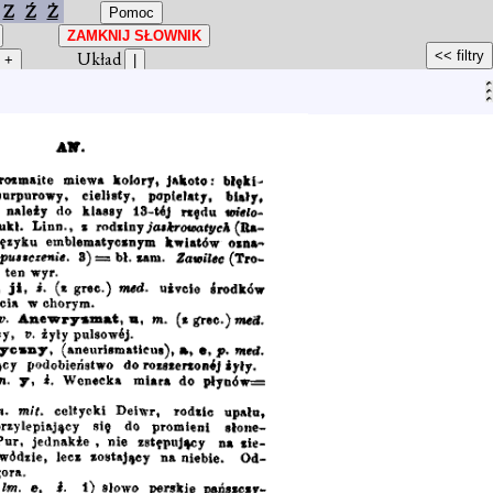
Z
Ź
Ż
Układ