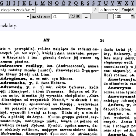
G
H
I
J
K
L
Ł
M
N
O
Ó
P
Q
R
S
Ś
T
U
V
W
X
Y
na stronie
/2280
%
nekdoty.