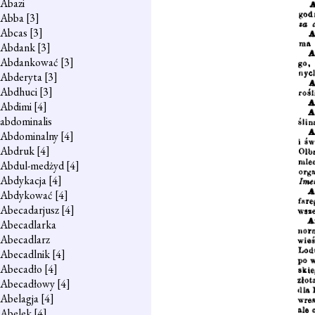
Abazi
Abba
[3]
Abcas
[3]
Abdank
[3]
Abdankować
[3]
Abderyta
[3]
Abdhuci
[3]
Abdimi
[4]
abdominalis
Abdominalny
[4]
Abdruk
[4]
Abdul-medżyd
[4]
Abdykacja
[4]
Abdykować
[4]
Abecadarjusz
[4]
Abecadlarka
Abecadlarz
Abecadlnik
[4]
Abecadło
[4]
Abecadłowy
[4]
Abelagja
[4]
Abelek
[4]