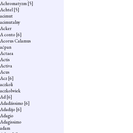
Achromatyzm
[5]
Achtel
[5]
acimut
acimutalny
Acker
A conto
[6]
Acorus Calamus
aćpan
Actaea
Actis
Activa
Acus
Acz
[6]
aczkoli
aczkolwiek
Ad
[6]
Adadżissimo
[6]
Adadżjo
[6]
Adagio
Adagissimo
adam