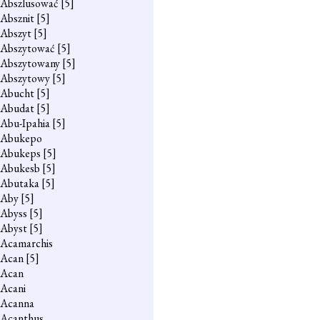
Abszlusować
[5]
Absznit
[5]
Abszyt
[5]
Abszytować
[5]
Abszytowany
[5]
Abszytowy
[5]
Abucht
[5]
Abudat
[5]
Abu-Ipahia
[5]
Abukepo
Abukeps
[5]
Abukesb
[5]
Abutaka
[5]
Aby
[5]
Abyss
[5]
Abyst
[5]
Acamarchis
Acan
[5]
Acan
Acani
Acanna
Acanthus