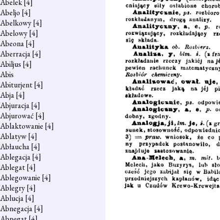
Abelek
[4]
Abeljo
[4]
Abelkowy
[4]
Abelowy
[4]
Abeona
[4]
Aberracja
[4]
Abiljus
[4]
Abis
Abiturjent
[4]
Abja
[4]
Abjuracja
[4]
Abjurować
[4]
Ablaktowanie
[4]
Ablatyw
[4]
Abłaucha
[4]
Ablegacja
[4]
Ablegat
[4]
Ablegowanie
[4]
Ablegry
[4]
Ablucja
[4]
Abnegacja
[4]
Abnegat
[4]