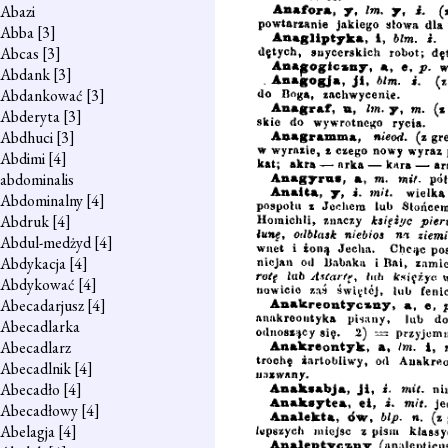
Abazi
Abba
[3]
Abcas
[3]
Abdank
[3]
Abdankować
[3]
Abderyta
[3]
Abdhuci
[3]
Abdimi
[4]
abdominalis
Abdominalny
[4]
Abdruk
[4]
Abdul-medżyd
[4]
Abdykacja
[4]
Abdykować
[4]
Abecadarjusz
[4]
Abecadlarka
Abecadlarz
Abecadlnik
[4]
Abecadło
[4]
Abecadłowy
[4]
Abelagja
[4]