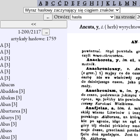
A
B
C
Ć
D
E
F
G
H
I
J
K
L
Ł
M
N
Otwórz
na stronie
Ancuta
,
y
,
ż.
( herb) wyrychtowa
1-200/2117
artykuły hasłowe: 1759
A
[3]
A
[3]
A
[3]
A
[3]
A
[3]
A
[3]
Abacus
Abaddon
[3]
Abakus
[3]
Aban
[3]
Abartarea
[3]
Abarys
[3]
Abas
[3]
Abass
Abaz
[3]