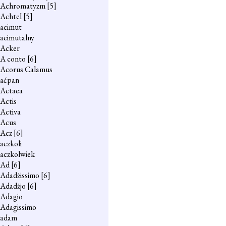
Achromatyzm
[5]
Achtel
[5]
acimut
acimutalny
Acker
A conto
[6]
Acorus Calamus
aćpan
Actaea
Actis
Activa
Acus
Acz
[6]
aczkoli
aczkolwiek
Ad
[6]
Adadżissimo
[6]
Adadżjo
[6]
Adagio
Adagissimo
adam