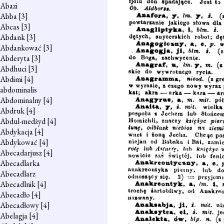
Abazi
Abba
[3]
Abcas
[3]
Abdank
[3]
Abdankować
[3]
Abderyta
[3]
Abdhuci
[3]
Abdimi
[4]
abdominalis
Abdominalny
[4]
Abdruk
[4]
Abdul-medżyd
[4]
Abdykacja
[4]
Abdykować
[4]
Abecadarjusz
[4]
Abecadlarka
Abecadlarz
Abecadlnik
[4]
Abecadło
[4]
Abecadłowy
[4]
Abelagja
[4]