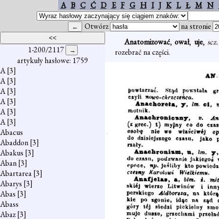
A
B
C
Ć
D
E
F
G
H
I
J
K
L
Ł
M
N
Otwórz
na stronie
Anatomizować
,
ował
,
uje
,
scz
1-200/2117
rozebrać na części.
artykuły hasłowe: 1759
A
[3]
A
[3]
A
[3]
A
[3]
A
[3]
A
[3]
Abacus
Abaddon
[3]
Abakus
[3]
Aban
[3]
Abartarea
[3]
Abarys
[3]
Abas
[3]
Abass
Abaz
[3]