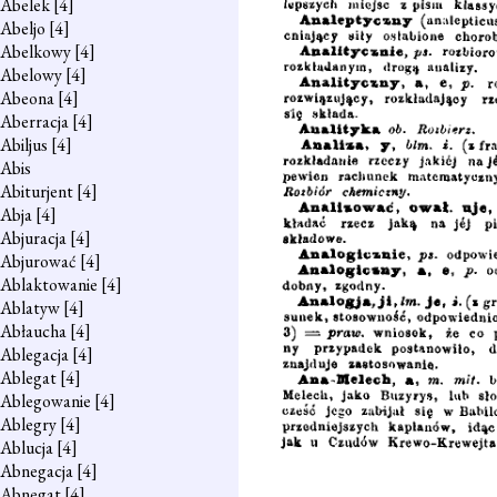
Abelek
[4]
Abeljo
[4]
Abelkowy
[4]
Abelowy
[4]
Abeona
[4]
Aberracja
[4]
Abiljus
[4]
Abis
Abiturjent
[4]
Abja
[4]
Abjuracja
[4]
Abjurować
[4]
Ablaktowanie
[4]
Ablatyw
[4]
Abłaucha
[4]
Ablegacja
[4]
Ablegat
[4]
Ablegowanie
[4]
Ablegry
[4]
Ablucja
[4]
Abnegacja
[4]
Abnegat
[4]