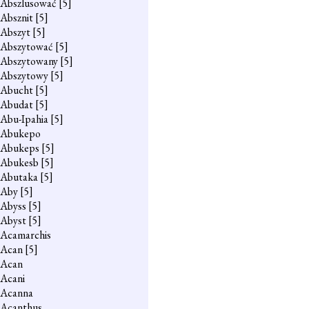
Abszlusować
[5]
Absznit
[5]
Abszyt
[5]
Abszytować
[5]
Abszytowany
[5]
Abszytowy
[5]
Abucht
[5]
Abudat
[5]
Abu-Ipahia
[5]
Abukepo
Abukeps
[5]
Abukesb
[5]
Abutaka
[5]
Aby
[5]
Abyss
[5]
Abyst
[5]
Acamarchis
Acan
[5]
Acan
Acani
Acanna
Acanthus