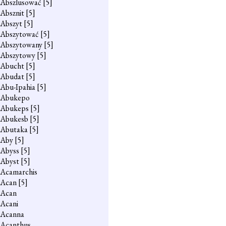
Abszlusować
[5]
Absznit
[5]
Abszyt
[5]
Abszytować
[5]
Abszytowany
[5]
Abszytowy
[5]
Abucht
[5]
Abudat
[5]
Abu-Ipahia
[5]
Abukepo
Abukeps
[5]
Abukesb
[5]
Abutaka
[5]
Aby
[5]
Abyss
[5]
Abyst
[5]
Acamarchis
Acan
[5]
Acan
Acani
Acanna
Acanthus