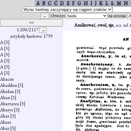
A
B
C
Ć
D
E
F
G
H
I
J
K
L
Ł
M
N
Otwórz
na stronie
Analizować
,
ował, uje
,
scz. nd.
1-200/2117
artykuły hasłowe: 1759
A
[3]
A
[3]
A
[3]
A
[3]
A
[3]
A
[3]
Abacus
Abaddon
[3]
Abakus
[3]
Aban
[3]
Abartarea
[3]
Abarys
[3]
Abas
[3]
Abass
Abaz
[3]