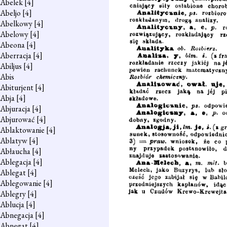
Abelek
[4]
Abeljo
[4]
Abelkowy
[4]
Abelowy
[4]
Abeona
[4]
Aberracja
[4]
Abiljus
[4]
Abis
Abiturjent
[4]
Abja
[4]
Abjuracja
[4]
Abjurować
[4]
Ablaktowanie
[4]
Ablatyw
[4]
Abłaucha
[4]
Ablegacja
[4]
Ablegat
[4]
Ablegowanie
[4]
Ablegry
[4]
Ablucja
[4]
Abnegacja
[4]
Abnegat
[4]