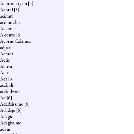
Achromatyzm
[5]
Achtel
[5]
acimut
acimutalny
Acker
A conto
[6]
Acorus Calamus
aćpan
Actaea
Actis
Activa
Acus
Acz
[6]
aczkoli
aczkolwiek
Ad
[6]
Adadżissimo
[6]
Adadżjo
[6]
Adagio
Adagissimo
adam