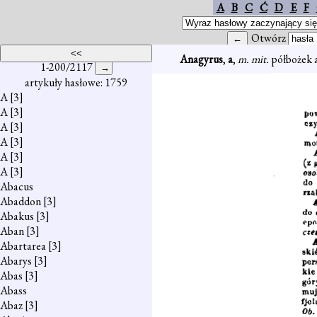
A
B
C
Ć
D
E
F
Otwórz
Anagyrus
,
a
,
m. mit.
półbożek a
1-200/2117
artykuły hasłowe: 1759
A
[3]
A
[3]
A
[3]
A
[3]
A
[3]
A
[3]
Abacus
Abaddon
[3]
Abakus
[3]
Aban
[3]
Abartarea
[3]
Abarys
[3]
Abas
[3]
Abass
Abaz
[3]