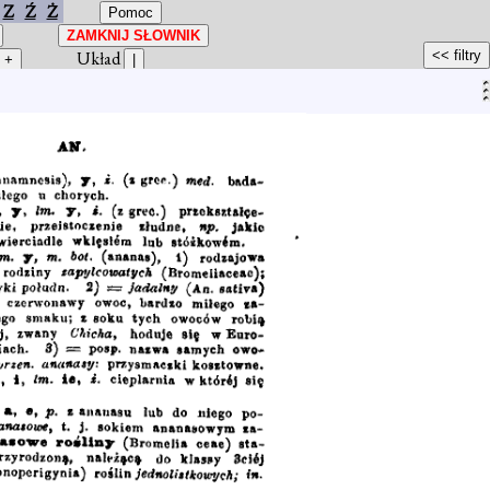
Z
Ź
Ż
Układ