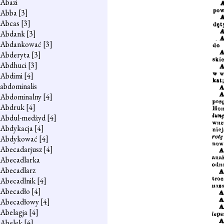
Abazi
Abba
[3]
Abcas
[3]
Abdank
[3]
Abdankować
[3]
Abderyta
[3]
Abdhuci
[3]
Abdimi
[4]
abdominalis
Abdominalny
[4]
Abdruk
[4]
Abdul-medżyd
[4]
Abdykacja
[4]
Abdykować
[4]
Abecadarjusz
[4]
Abecadlarka
Abecadlarz
Abecadlnik
[4]
Abecadło
[4]
Abecadłowy
[4]
Abelagja
[4]
Abelek
[4]