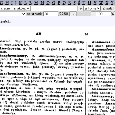
G
H
I
J
K
L
Ł
M
N
O
Ó
P
Q
R
S
Ś
T
U
V
W
X
Y
na stronie
/2280
%
teński.