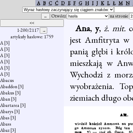
A
B
C
Ć
D
E
F
G
H
I
J
K
L
Ł
M
N
Otwórz
na stronie
Ana
,
y
,
ż. mit.
c
1-200/2117
artykuły hasłowe: 1759
jest Amfitryta w
A
[3]
panią głębi i kró
A
[3]
A
[3]
mieszkają w Anwe
A
[3]
A
[3]
Wychodzi z morza
A
[3]
Abacus
wyobrażenia. Top
Abaddon
[3]
Abakus
[3]
ziemiach długo ob
Aban
[3]
Abartarea
[3]
Abarys
[3]
Abas
[3]
Abass
Abaz
[3]