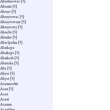
Abszlusować
[5]
Absznit
[5]
Abszyt
[5]
Abszytować
[5]
Abszytowany
[5]
Abszytowy
[5]
Abucht
[5]
Abudat
[5]
Abu-Ipahia
[5]
Abukepo
Abukeps
[5]
Abukesb
[5]
Abutaka
[5]
Aby
[5]
Abyss
[5]
Abyst
[5]
Acamarchis
Acan
[5]
Acan
Acani
Acanna
Acanthus