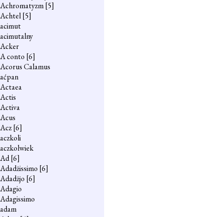
Achromatyzm
[5]
Achtel
[5]
acimut
acimutalny
Acker
A conto
[6]
Acorus Calamus
aćpan
Actaea
Actis
Activa
Acus
Acz
[6]
aczkoli
aczkolwiek
Ad
[6]
Adadżissimo
[6]
Adadżjo
[6]
Adagio
Adagissimo
adam