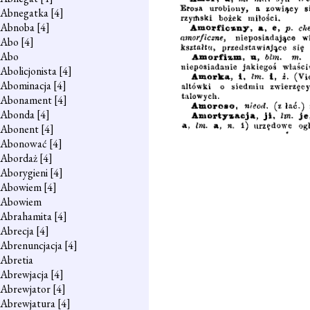
Abnegatka
[4]
Abnoba
[4]
Abo
[4]
Abo
Abolicjonista
[4]
Abominacja
[4]
Abonament
[4]
Abonda
[4]
Abonent
[4]
Abonować
[4]
Abordaż
[4]
Aborygieni
[4]
Abowiem
[4]
Abowiem
Abrahamita
[4]
Abrecja
[4]
Abrenuncjacja
[4]
Abretia
Abrewjacja
[4]
Abrewjator
[4]
Abrewjatura
[4]