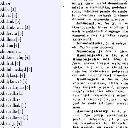
Abazi
Abba
[3]
Abcas
[3]
Abdank
[3]
Abdankować
[3]
Abderyta
[3]
Abdhuci
[3]
Abdimi
[4]
abdominalis
Abdominalny
[4]
Abdruk
[4]
Abdul-medżyd
[4]
Abdykacja
[4]
Abdykować
[4]
Abecadarjusz
[4]
Abecadlarka
Abecadlarz
Abecadlnik
[4]
Abecadło
[4]
Abecadłowy
[4]
Abelagja
[4]