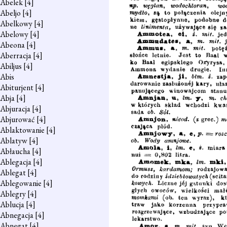
Abelek
[4]
Abeljo
[4]
Abelkowy
[4]
Abelowy
[4]
Abeona
[4]
Aberracja
[4]
Abiljus
[4]
Abis
Abiturjent
[4]
Abja
[4]
Abjuracja
[4]
Abjurować
[4]
Ablaktowanie
[4]
Ablatyw
[4]
Abłaucha
[4]
Ablegacja
[4]
Ablegat
[4]
Ablegowanie
[4]
Ablegry
[4]
Ablucja
[4]
Abnegacja
[4]
Abnegat
[4]