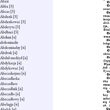
Abazi
Abba
[3]
Abcas
[3]
Abdank
[3]
Abdankować
[3]
Abderyta
[3]
Abdhuci
[3]
Abdimi
[4]
abdominalis
Abdominalny
[4]
Abdruk
[4]
Abdul-medżyd
[4]
Abdykacja
[4]
Abdykować
[4]
Abecadarjusz
[4]
Abecadlarka
Abecadlarz
Abecadlnik
[4]
Abecadło
[4]
Abecadłowy
[4]
Abelagja
[4]
Abelek
[4]