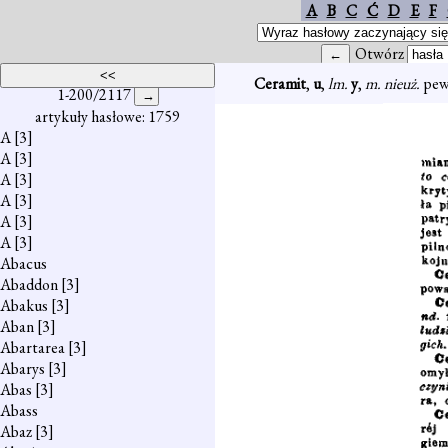
A
B
C
Ć
D
E
F
Otwórz
Ceramit
,
u
,
lm.
y
,
m. nieuż.
pewi
1-200/2117
artykuły hasłowe: 1759
A
[3]
A
[3]
A
[3]
A
[3]
A
[3]
A
[3]
Abacus
Abaddon
[3]
Abakus
[3]
Aban
[3]
Abartarea
[3]
Abarys
[3]
Abas
[3]
Abass
Abaz
[3]