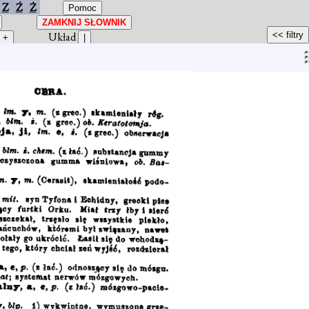
Z
Ź
Ż
Układ