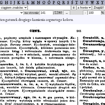
G
H
I
J
K
L
Ł
M
N
O
Ó
P
Q
R
S
Ś
T
U
V
W
X
Y
na stronie
/2280
%
en gatunek drogiego kamienia cegmetego koloru.