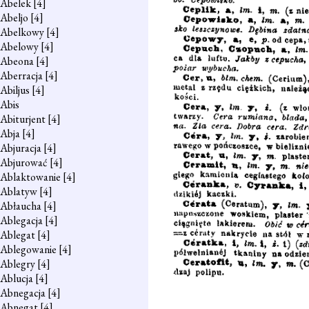
Abelek
[4]
Abeljo
[4]
Abelkowy
[4]
Abelowy
[4]
Abeona
[4]
Aberracja
[4]
Abiljus
[4]
Abis
Abiturjent
[4]
Abja
[4]
Abjuracja
[4]
Abjurować
[4]
Ablaktowanie
[4]
Ablatyw
[4]
Abłaucha
[4]
Ablegacja
[4]
Ablegat
[4]
Ablegowanie
[4]
Ablegry
[4]
Ablucja
[4]
Abnegacja
[4]
Abnegat
[4]