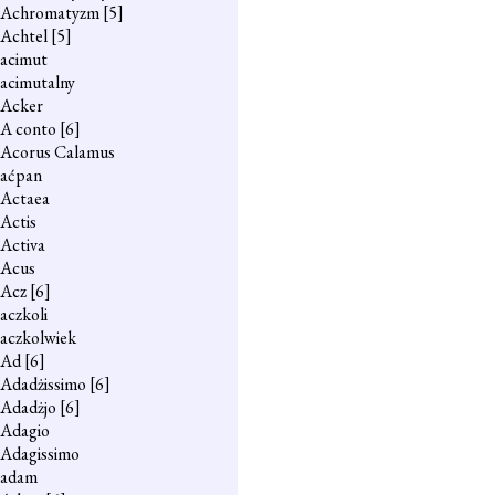
Achromatyzm
[5]
Achtel
[5]
acimut
acimutalny
Acker
A conto
[6]
Acorus Calamus
aćpan
Actaea
Actis
Activa
Acus
Acz
[6]
aczkoli
aczkolwiek
Ad
[6]
Adadżissimo
[6]
Adadżjo
[6]
Adagio
Adagissimo
adam