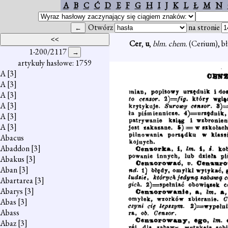
A
B
C
Ć
D
E
F
G
H
I
J
K
L
Ł
M
N
Otwórz
na stronie
Cer
,
u
,
blm. chem.
(Cerium), bł
1-200/2117
artykuły hasłowe: 1759
A
[3]
A
[3]
A
[3]
A
[3]
A
[3]
A
[3]
Abacus
Abaddon
[3]
Abakus
[3]
Aban
[3]
Abartarea
[3]
Abarys
[3]
Abas
[3]
Abass
Abaz
[3]