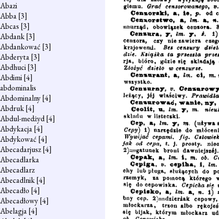
Abazi
Abba
[3]
Abcas
[3]
Abdank
[3]
Abdankować
[3]
Abderyta
[3]
Abdhuci
[3]
Abdimi
[4]
abdominalis
Abdominalny
[4]
Abdruk
[4]
Abdul-medżyd
[4]
Abdykacja
[4]
Abdykować
[4]
Abecadarjusz
[4]
Abecadlarka
Abecadlarz
Abecadlnik
[4]
Abecadło
[4]
Abecadłowy
[4]
Abelagja
[4]