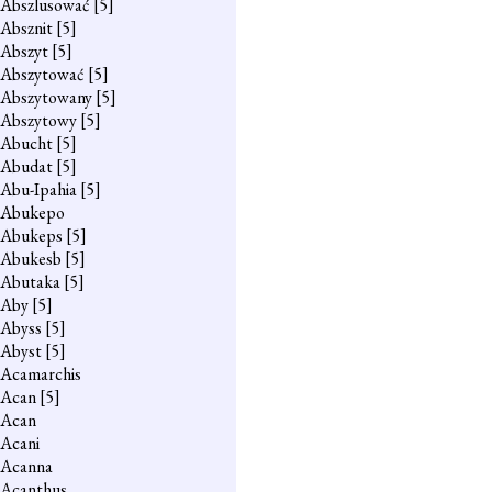
Abszlusować
[5]
Absznit
[5]
Abszyt
[5]
Abszytować
[5]
Abszytowany
[5]
Abszytowy
[5]
Abucht
[5]
Abudat
[5]
Abu-Ipahia
[5]
Abukepo
Abukeps
[5]
Abukesb
[5]
Abutaka
[5]
Aby
[5]
Abyss
[5]
Abyst
[5]
Acamarchis
Acan
[5]
Acan
Acani
Acanna
Acanthus