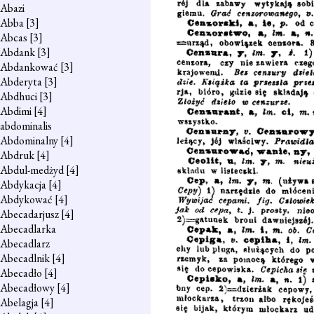
Abazi
Abba
[3]
Abcas
[3]
Abdank
[3]
Abdankować
[3]
Abderyta
[3]
Abdhuci
[3]
Abdimi
[4]
abdominalis
Abdominalny
[4]
Abdruk
[4]
Abdul-medżyd
[4]
Abdykacja
[4]
Abdykować
[4]
Abecadarjusz
[4]
Abecadlarka
Abecadlarz
Abecadlnik
[4]
Abecadło
[4]
Abecadłowy
[4]
Abelagja
[4]