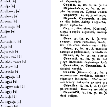
Abelek
[4]
Abeljo
[4]
Abelkowy
[4]
Abelowy
[4]
Abeona
[4]
Aberracja
[4]
Abiljus
[4]
Abis
Abiturjent
[4]
Abja
[4]
Abjuracja
[4]
Abjurować
[4]
Ablaktowanie
[4]
Ablatyw
[4]
Abłaucha
[4]
Ablegacja
[4]
Ablegat
[4]
Ablegowanie
[4]
Ablegry
[4]
Ablucja
[4]
Abnegacja
[4]
Abnegat
[4]