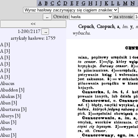
A
B
C
Ć
D
E
F
G
H
I
J
K
L
Ł
M
N
Otwórz
na stronie
Cepuch
,
Czopuch
,
a
,
lm.
y
,
1-200/2117
wybucha.
artykuły hasłowe: 1759
A
[3]
A
[3]
A
[3]
A
[3]
A
[3]
A
[3]
Abacus
Abaddon
[3]
Abakus
[3]
Aban
[3]
Abartarea
[3]
Abarys
[3]
Abas
[3]
Abass
Abaz
[3]