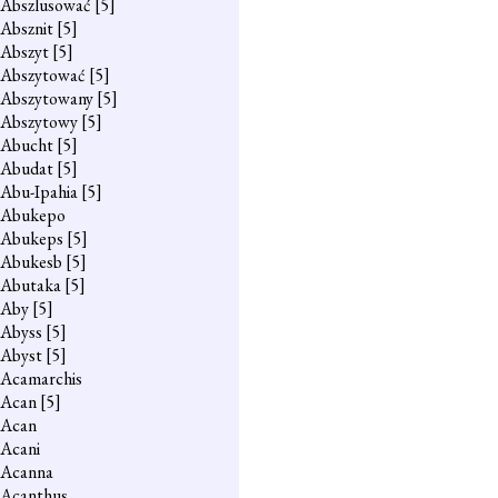
Abszlusować
[5]
Absznit
[5]
Abszyt
[5]
Abszytować
[5]
Abszytowany
[5]
Abszytowy
[5]
Abucht
[5]
Abudat
[5]
Abu-Ipahia
[5]
Abukepo
Abukeps
[5]
Abukesb
[5]
Abutaka
[5]
Aby
[5]
Abyss
[5]
Abyst
[5]
Acamarchis
Acan
[5]
Acan
Acani
Acanna
Acanthus