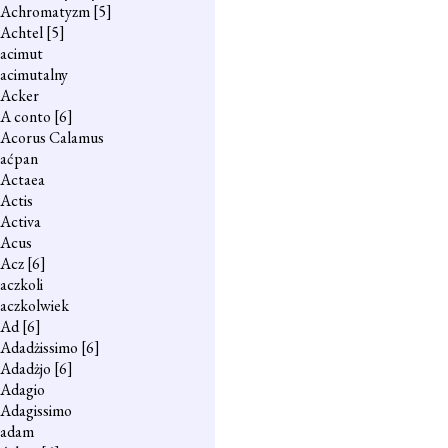
Achromatyzm
[5]
Achtel
[5]
acimut
acimutalny
Acker
A conto
[6]
Acorus Calamus
aćpan
Actaea
Actis
Activa
Acus
Acz
[6]
aczkoli
aczkolwiek
Ad
[6]
Adadżissimo
[6]
Adadżjo
[6]
Adagio
Adagissimo
adam