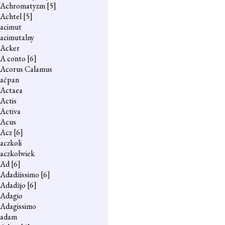
Achromatyzm
[5]
Achtel
[5]
acimut
acimutalny
Acker
A conto
[6]
Acorus Calamus
aćpan
Actaea
Actis
Activa
Acus
Acz
[6]
aczkoli
aczkolwiek
Ad
[6]
Adadżissimo
[6]
Adadżjo
[6]
Adagio
Adagissimo
adam