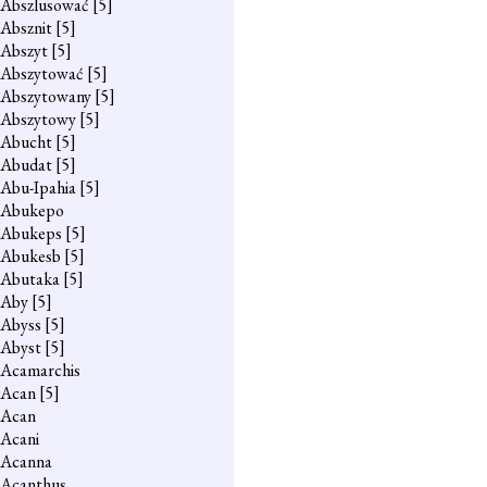
Abszlusować
[5]
Absznit
[5]
Abszyt
[5]
Abszytować
[5]
Abszytowany
[5]
Abszytowy
[5]
Abucht
[5]
Abudat
[5]
Abu-Ipahia
[5]
Abukepo
Abukeps
[5]
Abukesb
[5]
Abutaka
[5]
Aby
[5]
Abyss
[5]
Abyst
[5]
Acamarchis
Acan
[5]
Acan
Acani
Acanna
Acanthus