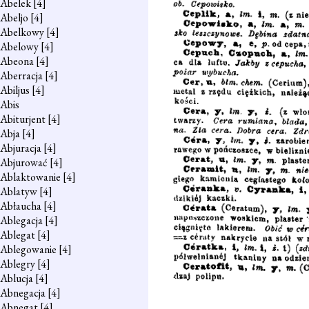
Abelek
[4]
Abeljo
[4]
Abelkowy
[4]
Abelowy
[4]
Abeona
[4]
Aberracja
[4]
Abiljus
[4]
Abis
Abiturjent
[4]
Abja
[4]
Abjuracja
[4]
Abjurować
[4]
Ablaktowanie
[4]
Ablatyw
[4]
Abłaucha
[4]
Ablegacja
[4]
Ablegat
[4]
Ablegowanie
[4]
Ablegry
[4]
Ablucja
[4]
Abnegacja
[4]
Abnegat
[4]