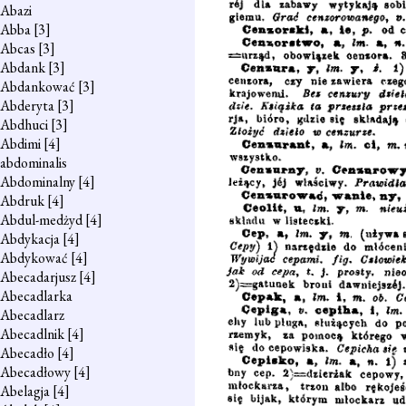
Abazi
Abba
[3]
Abcas
[3]
Abdank
[3]
Abdankować
[3]
Abderyta
[3]
Abdhuci
[3]
Abdimi
[4]
abdominalis
Abdominalny
[4]
Abdruk
[4]
Abdul-medżyd
[4]
Abdykacja
[4]
Abdykować
[4]
Abecadarjusz
[4]
Abecadlarka
Abecadlarz
Abecadlnik
[4]
Abecadło
[4]
Abecadłowy
[4]
Abelagja
[4]