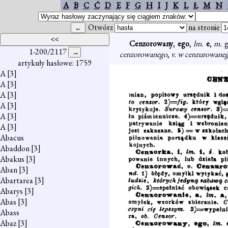
A
B
C
Ć
D
E
F
G
H
I
J
K
L
Ł
M
N
Otwórz
na stronie
Cenzorowany
,
ego
,
lm.
e
,
m.
g
1-200/2117
cenzorowanego
,
v. w cenzurowaneg
artykuły hasłowe: 1759
A
[3]
A
[3]
A
[3]
A
[3]
A
[3]
A
[3]
Abacus
Abaddon
[3]
Abakus
[3]
Aban
[3]
Abartarea
[3]
Abarys
[3]
Abas
[3]
Abass
Abaz
[3]