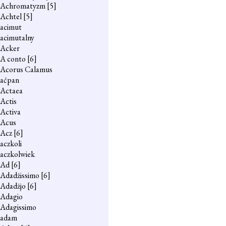
Achromatyzm
[5]
Achtel
[5]
acimut
acimutalny
Acker
A conto
[6]
Acorus Calamus
aćpan
Actaea
Actis
Activa
Acus
Acz
[6]
aczkoli
aczkolwiek
Ad
[6]
Adadżissimo
[6]
Adadżjo
[6]
Adagio
Adagissimo
adam