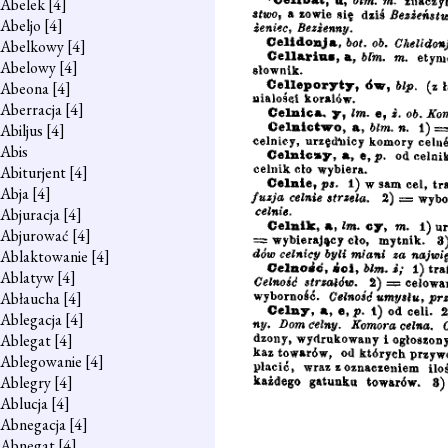
Abelek
[4]
Abeljo
[4]
Abelkowy
[4]
Abelowy
[4]
Abeona
[4]
Aberracja
[4]
Abiljus
[4]
Abis
Abiturjent
[4]
Abja
[4]
Abjuracja
[4]
Abjurować
[4]
Ablaktowanie
[4]
Ablatyw
[4]
Abłaucha
[4]
Ablegacja
[4]
Ablegat
[4]
Ablegowanie
[4]
Ablegry
[4]
Ablucja
[4]
Abnegacja
[4]
Abnegat
[4]