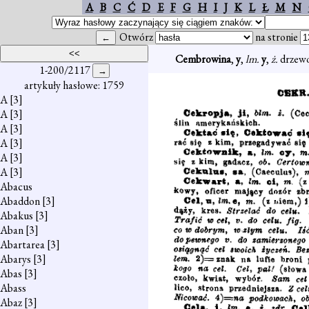
A
B
C
Ć
D
E
F
G
H
I
J
K
L
Ł
M
N
Otwórz
na stronie
Cembrowina
,
y
,
lm.
y
,
ż.
drzewo
1-200/2117
artykuły hasłowe: 1759
A
[3]
A
[3]
A
[3]
A
[3]
A
[3]
A
[3]
Abacus
Abaddon
[3]
Abakus
[3]
Aban
[3]
Abartarea
[3]
Abarys
[3]
Abas
[3]
Abass
Abaz
[3]