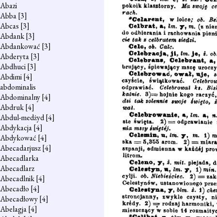
Abazi
Abba
[3]
Abcas
[3]
Abdank
[3]
Abdankować
[3]
Abderyta
[3]
Abdhuci
[3]
Abdimi
[4]
abdominalis
Abdominalny
[4]
Abdruk
[4]
Abdul-medżyd
[4]
Abdykacja
[4]
Abdykować
[4]
Abecadarjusz
[4]
Abecadlarka
Abecadlarz
Abecadlnik
[4]
Abecadło
[4]
Abecadłowy
[4]
Abelagja
[4]