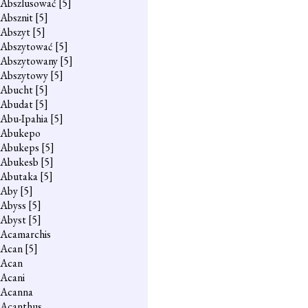
Abszlusować
[5]
Absznit
[5]
Abszyt
[5]
Abszytować
[5]
Abszytowany
[5]
Abszytowy
[5]
Abucht
[5]
Abudat
[5]
Abu-Ipahia
[5]
Abukepo
Abukeps
[5]
Abukesb
[5]
Abutaka
[5]
Aby
[5]
Abyss
[5]
Abyst
[5]
Acamarchis
Acan
[5]
Acan
Acani
Acanna
Acanthus