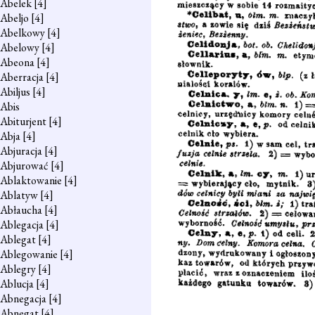
Abelek
[4]
Abeljo
[4]
Abelkowy
[4]
Abelowy
[4]
Abeona
[4]
Aberracja
[4]
Abiljus
[4]
Abis
Abiturjent
[4]
Abja
[4]
Abjuracja
[4]
Abjurować
[4]
Ablaktowanie
[4]
Ablatyw
[4]
Abłaucha
[4]
Ablegacja
[4]
Ablegat
[4]
Ablegowanie
[4]
Ablegry
[4]
Ablucja
[4]
Abnegacja
[4]
Abnegat
[4]