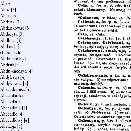
Abazi
Abba
[3]
Abcas
[3]
Abdank
[3]
Abdankować
[3]
Abderyta
[3]
Abdhuci
[3]
Abdimi
[4]
abdominalis
Abdominalny
[4]
Abdruk
[4]
Abdul-medżyd
[4]
Abdykacja
[4]
Abdykować
[4]
Abecadarjusz
[4]
Abecadlarka
Abecadlarz
Abecadlnik
[4]
Abecadło
[4]
Abecadłowy
[4]
Abelagja
[4]