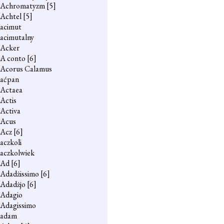
Achromatyzm
[5]
Achtel
[5]
acimut
acimutalny
Acker
A conto
[6]
Acorus Calamus
aćpan
Actaea
Actis
Activa
Acus
Acz
[6]
aczkoli
aczkolwiek
Ad
[6]
Adadżissimo
[6]
Adadżjo
[6]
Adagio
Adagissimo
adam