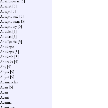
Abszlusować
[5]
Absznit
[5]
Abszyt
[5]
Abszytować
[5]
Abszytowany
[5]
Abszytowy
[5]
Abucht
[5]
Abudat
[5]
Abu-Ipahia
[5]
Abukepo
Abukeps
[5]
Abukesb
[5]
Abutaka
[5]
Aby
[5]
Abyss
[5]
Abyst
[5]
Acamarchis
Acan
[5]
Acan
Acani
Acanna
Acanthus