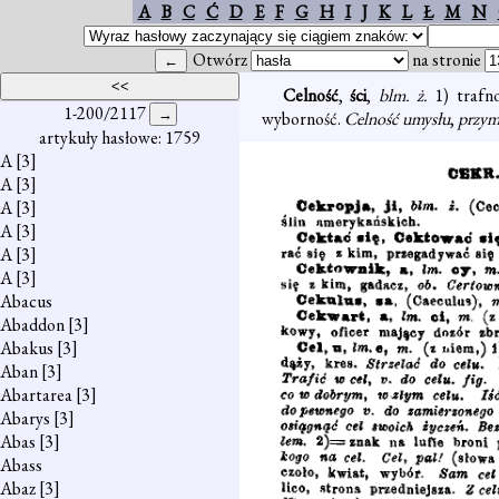
A
B
C
Ć
D
E
F
G
H
I
J
K
L
Ł
M
N
Otwórz
na stronie
Celność
,
ści
,
blm. ż.
1) trafn
1-200/2117
wyborność.
Celność umysłu
,
przym
artykuły hasłowe: 1759
A
[3]
A
[3]
A
[3]
A
[3]
A
[3]
A
[3]
Abacus
Abaddon
[3]
Abakus
[3]
Aban
[3]
Abartarea
[3]
Abarys
[3]
Abas
[3]
Abass
Abaz
[3]