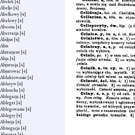
Abelek
[4]
Abeljo
[4]
Abelkowy
[4]
Abelowy
[4]
Abeona
[4]
Aberracja
[4]
Abiljus
[4]
Abis
Abiturjent
[4]
Abja
[4]
Abjuracja
[4]
Abjurować
[4]
Ablaktowanie
[4]
Ablatyw
[4]
Abłaucha
[4]
Ablegacja
[4]
Ablegat
[4]
Ablegowanie
[4]
Ablegry
[4]
Ablucja
[4]
Abnegacja
[4]
Abnegat
[4]