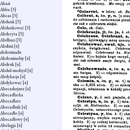
Abazi
Abba
[3]
Abcas
[3]
Abdank
[3]
Abdankować
[3]
Abderyta
[3]
Abdhuci
[3]
Abdimi
[4]
abdominalis
Abdominalny
[4]
Abdruk
[4]
Abdul-medżyd
[4]
Abdykacja
[4]
Abdykować
[4]
Abecadarjusz
[4]
Abecadlarka
Abecadlarz
Abecadlnik
[4]
Abecadło
[4]
Abecadłowy
[4]
Abelagja
[4]