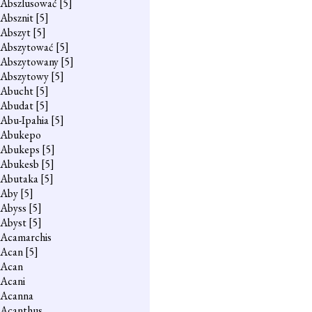
Abszlusować
[5]
Absznit
[5]
Abszyt
[5]
Abszytować
[5]
Abszytowany
[5]
Abszytowy
[5]
Abucht
[5]
Abudat
[5]
Abu-Ipahia
[5]
Abukepo
Abukeps
[5]
Abukesb
[5]
Abutaka
[5]
Aby
[5]
Abyss
[5]
Abyst
[5]
Acamarchis
Acan
[5]
Acan
Acani
Acanna
Acanthus