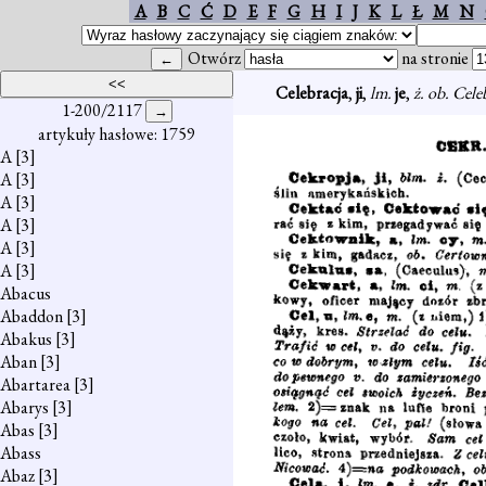
A
B
C
Ć
D
E
F
G
H
I
J
K
L
Ł
M
N
Otwórz
na stronie
Celebracja
,
ji
,
lm.
je
,
ż. ob. Cel
1-200/2117
artykuły hasłowe: 1759
A
[3]
A
[3]
A
[3]
A
[3]
A
[3]
A
[3]
Abacus
Abaddon
[3]
Abakus
[3]
Aban
[3]
Abartarea
[3]
Abarys
[3]
Abas
[3]
Abass
Abaz
[3]