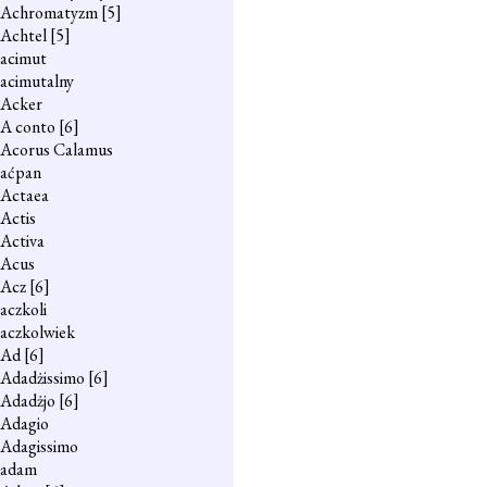
Achromatyzm
[5]
Achtel
[5]
acimut
acimutalny
Acker
A conto
[6]
Acorus Calamus
aćpan
Actaea
Actis
Activa
Acus
Acz
[6]
aczkoli
aczkolwiek
Ad
[6]
Adadżissimo
[6]
Adadżjo
[6]
Adagio
Adagissimo
adam