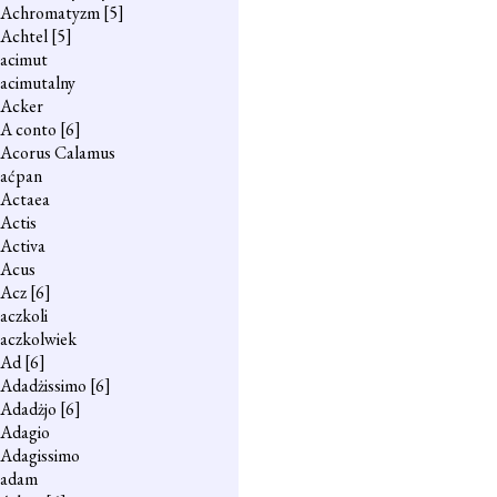
Achromatyzm
[5]
Achtel
[5]
acimut
acimutalny
Acker
A conto
[6]
Acorus Calamus
aćpan
Actaea
Actis
Activa
Acus
Acz
[6]
aczkoli
aczkolwiek
Ad
[6]
Adadżissimo
[6]
Adadżjo
[6]
Adagio
Adagissimo
adam