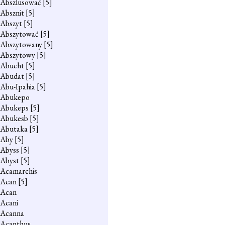
Abszlusować
[5]
Absznit
[5]
Abszyt
[5]
Abszytować
[5]
Abszytowany
[5]
Abszytowy
[5]
Abucht
[5]
Abudat
[5]
Abu-Ipahia
[5]
Abukepo
Abukeps
[5]
Abukesb
[5]
Abutaka
[5]
Aby
[5]
Abyss
[5]
Abyst
[5]
Acamarchis
Acan
[5]
Acan
Acani
Acanna
Acanthus