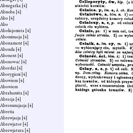
Abnegatka
[4]
Abnoba
[4]
Abo
[4]
Abo
Abolicjonista
[4]
Abominacja
[4]
Abonament
[4]
Abonda
[4]
Abonent
[4]
Abonować
[4]
Abordaż
[4]
Aborygieni
[4]
Abowiem
[4]
Abowiem
Abrahamita
[4]
Abrecja
[4]
Abrenuncjacja
[4]
Abretia
Abrewjacja
[4]
Abrewjator
[4]
Abrewjatura
[4]