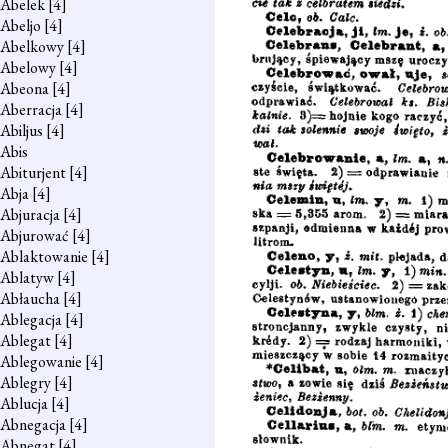
Abelek
[4]
Abeljo
[4]
Abelkowy
[4]
Abelowy
[4]
Abeona
[4]
Aberracja
[4]
Abiljus
[4]
Abis
Abiturjent
[4]
Abja
[4]
Abjuracja
[4]
Abjurować
[4]
Ablaktowanie
[4]
Ablatyw
[4]
Abłaucha
[4]
Ablegacja
[4]
Ablegat
[4]
Ablegowanie
[4]
Ablegry
[4]
Ablucja
[4]
Abnegacja
[4]
Abnegat
[4]