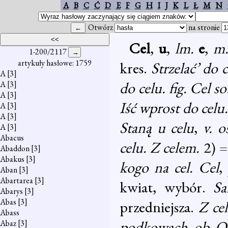
A
B
C
Ć
D
E
F
G
H
I
J
K
L
Ł
M
N
Otwórz
na stronie
Cel
,
u
,
lm.
e
,
m
1-200/2117
artykuły hasłowe: 1759
kres.
Strzelać’ do 
A
[3]
do celu. fig. Cel 
A
[3]
A
[3]
Iść wprost do celu
A
[3]
A
[3]
Staną u celu
,
v. o
A
[3]
Abacus
celu. Z celem.
2) =
Abaddon
[3]
Abakus
[3]
kogo na cel. Cel
,
Aban
[3]
Abartarea
[3]
kwiat, wybór.
Sa
Abarys
[3]
Abas
[3]
przedniejsza.
Z ce
Abass
podkowach
,
ob. O
Abaz
[3]