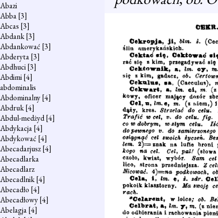
Abazi
Abba
[3]
Abcas
[3]
Abdank
[3]
Abdankować
[3]
Abderyta
[3]
Abdhuci
[3]
Abdimi
[4]
abdominalis
Abdominalny
[4]
Abdruk
[4]
Abdul-medżyd
[4]
Abdykacja
[4]
Abdykować
[4]
Abecadarjusz
[4]
Abecadlarka
Abecadlarz
Abecadlnik
[4]
Abecadło
[4]
Abecadłowy
[4]
Abelagja
[4]