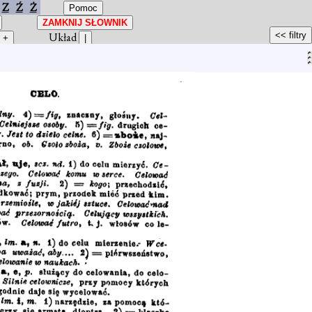
Z
Ź
Ż
Układ