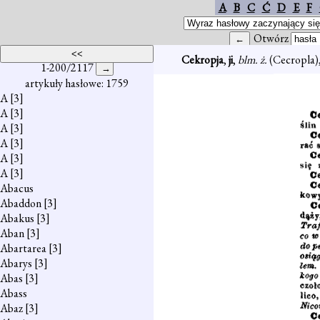
A
B
C
Ć
D
E
F
Otwórz
Cekropja
,
ji
,
blm. ż.
(Cecropla)
1-200/2117
artykuły hasłowe: 1759
A
[3]
A
[3]
A
[3]
A
[3]
A
[3]
A
[3]
Abacus
Abaddon
[3]
Abakus
[3]
Aban
[3]
Abartarea
[3]
Abarys
[3]
Abas
[3]
Abass
Abaz
[3]