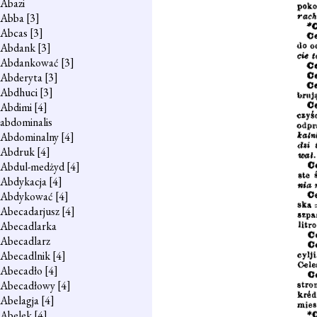
Abazi
Abba
[3]
Abcas
[3]
Abdank
[3]
Abdankować
[3]
Abderyta
[3]
Abdhuci
[3]
Abdimi
[4]
abdominalis
Abdominalny
[4]
Abdruk
[4]
Abdul-medżyd
[4]
Abdykacja
[4]
Abdykować
[4]
Abecadarjusz
[4]
Abecadlarka
Abecadlarz
Abecadlnik
[4]
Abecadło
[4]
Abecadłowy
[4]
Abelagja
[4]
Abelek
[4]