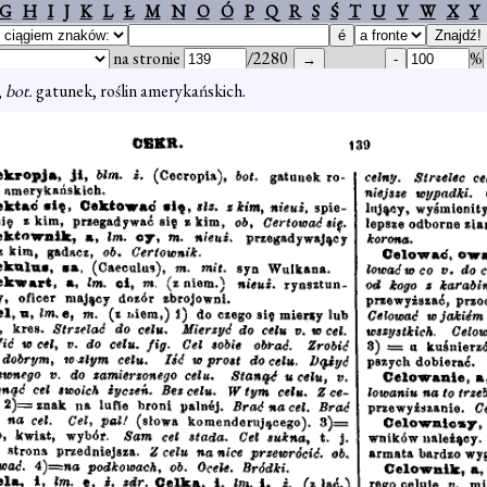
G
H
I
J
K
L
Ł
M
N
O
Ó
P
Q
R
S
Ś
T
U
V
W
X
Y
na stronie
/2280
%
,
bot.
gatunek, roślin amerykańskich.