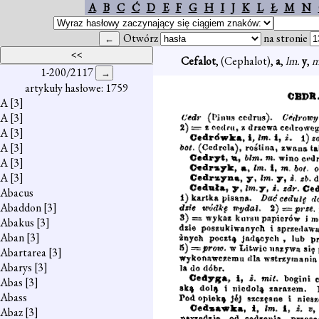
A
B
C
Ć
D
E
F
G
H
I
J
K
L
Ł
M
N
Otwórz
na stronie
Cefalot
, (Cephalot),
a
,
lm.
y
,
m
1-200/2117
artykuły hasłowe: 1759
A
[3]
A
[3]
A
[3]
A
[3]
A
[3]
A
[3]
Abacus
Abaddon
[3]
Abakus
[3]
Aban
[3]
Abartarea
[3]
Abarys
[3]
Abas
[3]
Abass
Abaz
[3]