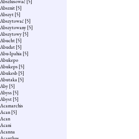
Abszlusować
[5]
Absznit
[5]
Abszyt
[5]
Abszytować
[5]
Abszytowany
[5]
Abszytowy
[5]
Abucht
[5]
Abudat
[5]
Abu-Ipahia
[5]
Abukepo
Abukeps
[5]
Abukesb
[5]
Abutaka
[5]
Aby
[5]
Abyss
[5]
Abyst
[5]
Acamarchis
Acan
[5]
Acan
Acani
Acanna
Acanthus