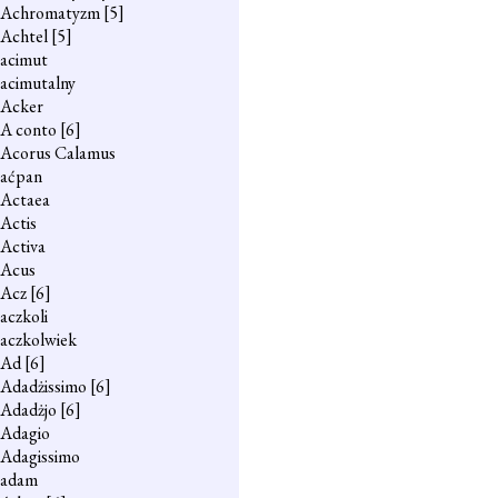
Achromatyzm
[5]
Achtel
[5]
acimut
acimutalny
Acker
A conto
[6]
Acorus Calamus
aćpan
Actaea
Actis
Activa
Acus
Acz
[6]
aczkoli
aczkolwiek
Ad
[6]
Adadżissimo
[6]
Adadżjo
[6]
Adagio
Adagissimo
adam