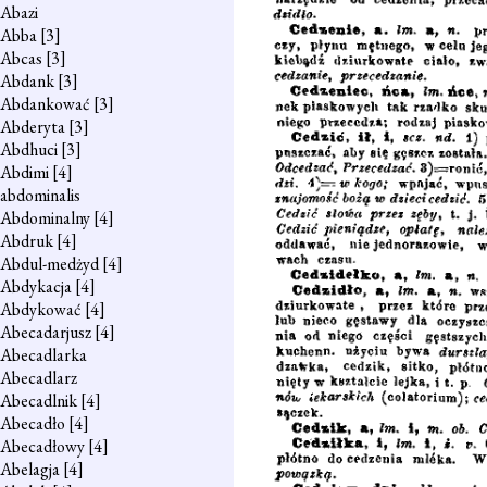
Abazi
Abba
[3]
Abcas
[3]
Abdank
[3]
Abdankować
[3]
Abderyta
[3]
Abdhuci
[3]
Abdimi
[4]
abdominalis
Abdominalny
[4]
Abdruk
[4]
Abdul-medżyd
[4]
Abdykacja
[4]
Abdykować
[4]
Abecadarjusz
[4]
Abecadlarka
Abecadlarz
Abecadlnik
[4]
Abecadło
[4]
Abecadłowy
[4]
Abelagja
[4]