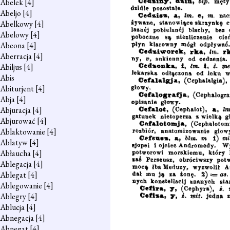
Abelek
[4]
Abeljo
[4]
Abelkowy
[4]
Abelowy
[4]
Abeona
[4]
Aberracja
[4]
Abiljus
[4]
Abis
Abiturjent
[4]
Abja
[4]
Abjuracja
[4]
Abjurować
[4]
Ablaktowanie
[4]
Ablatyw
[4]
Abłaucha
[4]
Ablegacja
[4]
Ablegat
[4]
Ablegowanie
[4]
Ablegry
[4]
Ablucja
[4]
Abnegacja
[4]
Abnegat
[4]