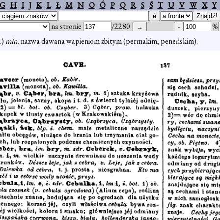
G
H
I
J
K
L
Ł
M
N
O
Ó
P
Q
R
S
Ś
T
U
V
W
X
Y
na stronie
/2280
%
.)
min.
nazwa dawana wapieniom zbitym (permakim, peneńskim).