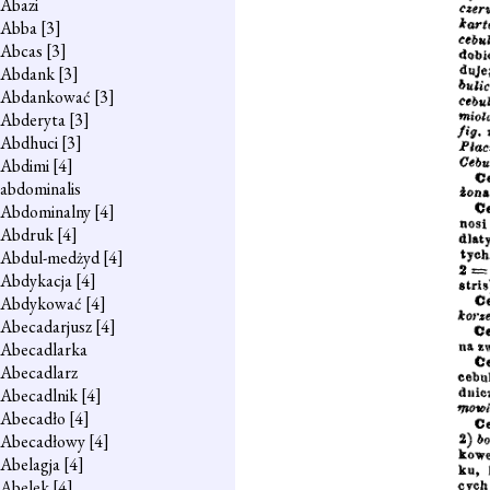
Abazi
Abba
[3]
Abcas
[3]
Abdank
[3]
Abdankować
[3]
Abderyta
[3]
Abdhuci
[3]
Abdimi
[4]
abdominalis
Abdominalny
[4]
Abdruk
[4]
Abdul-medżyd
[4]
Abdykacja
[4]
Abdykować
[4]
Abecadarjusz
[4]
Abecadlarka
Abecadlarz
Abecadlnik
[4]
Abecadło
[4]
Abecadłowy
[4]
Abelagja
[4]
Abelek
[4]