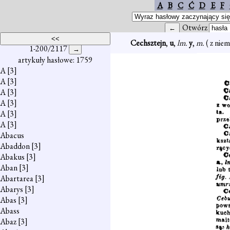
A
B
C
Ć
D
E
F
Otwórz
Cechsztejn
,
u
,
lm.
y
,
m.
( z niem
1-200/2117
artykuły hasłowe: 1759
A
[3]
A
[3]
A
[3]
A
[3]
A
[3]
A
[3]
Abacus
Abaddon
[3]
Abakus
[3]
Aban
[3]
Abartarea
[3]
Abarys
[3]
Abas
[3]
Abass
Abaz
[3]