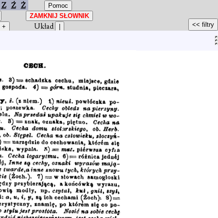
Z
Ź
Ż
Układ