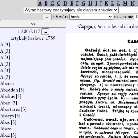
A
B
C
Ć
D
E
F
G
H
I
J
K
L
Ł
M
N
Otwórz
na stronie
Capiga
,
i
,
lm.
i
,
ż.
leś. od cl u d
1-200/2117
artykuły hasłowe: 1759
A
[3]
A
[3]
A
[3]
A
[3]
A
[3]
A
[3]
Abacus
Abaddon
[3]
Abakus
[3]
Aban
[3]
Abartarea
[3]
Abarys
[3]
Abas
[3]
Abass
Abaz
[3]