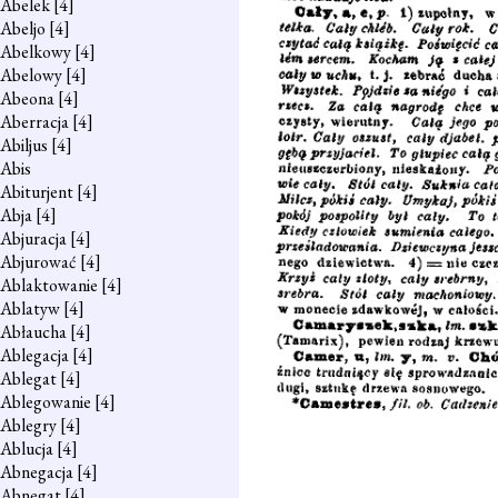
Abelek
[4]
Abeljo
[4]
Abelkowy
[4]
Abelowy
[4]
Abeona
[4]
Aberracja
[4]
Abiljus
[4]
Abis
Abiturjent
[4]
Abja
[4]
Abjuracja
[4]
Abjurować
[4]
Ablaktowanie
[4]
Ablatyw
[4]
Abłaucha
[4]
Ablegacja
[4]
Ablegat
[4]
Ablegowanie
[4]
Ablegry
[4]
Ablucja
[4]
Abnegacja
[4]
Abnegat
[4]