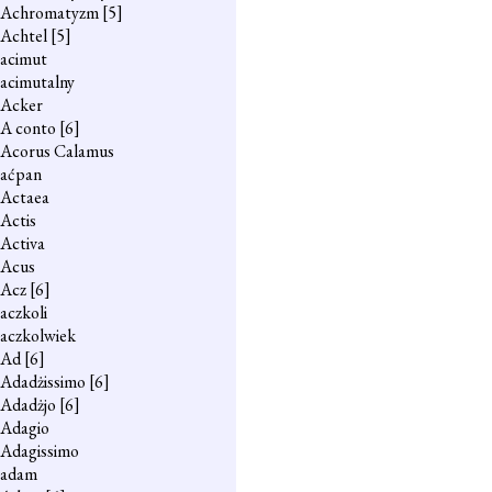
Achromatyzm
[5]
Achtel
[5]
acimut
acimutalny
Acker
A conto
[6]
Acorus Calamus
aćpan
Actaea
Actis
Activa
Acus
Acz
[6]
aczkoli
aczkolwiek
Ad
[6]
Adadżissimo
[6]
Adadżjo
[6]
Adagio
Adagissimo
adam