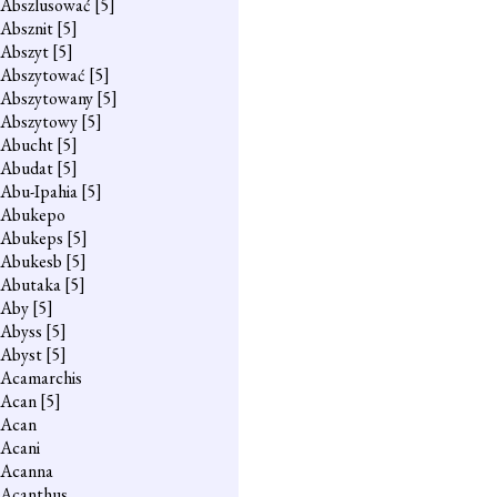
Abszlusować
[5]
Absznit
[5]
Abszyt
[5]
Abszytować
[5]
Abszytowany
[5]
Abszytowy
[5]
Abucht
[5]
Abudat
[5]
Abu-Ipahia
[5]
Abukepo
Abukeps
[5]
Abukesb
[5]
Abutaka
[5]
Aby
[5]
Abyss
[5]
Abyst
[5]
Acamarchis
Acan
[5]
Acan
Acani
Acanna
Acanthus