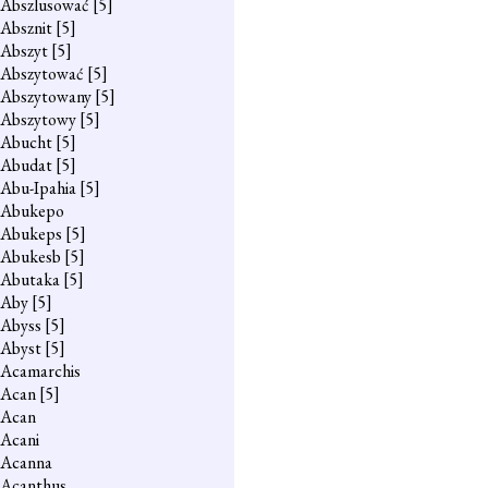
Abszlusować
[5]
Absznit
[5]
Abszyt
[5]
Abszytować
[5]
Abszytowany
[5]
Abszytowy
[5]
Abucht
[5]
Abudat
[5]
Abu-Ipahia
[5]
Abukepo
Abukeps
[5]
Abukesb
[5]
Abutaka
[5]
Aby
[5]
Abyss
[5]
Abyst
[5]
Acamarchis
Acan
[5]
Acan
Acani
Acanna
Acanthus