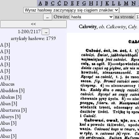
A
B
C
Ć
D
E
F
G
H
I
J
K
L
Ł
M
N
Otwórz
na stronie
Całowity
,
ob. Całkowity
,
Cały.
1-200/2117
artykuły hasłowe: 1759
A
[3]
A
[3]
A
[3]
A
[3]
A
[3]
A
[3]
Abacus
Abaddon
[3]
Abakus
[3]
Aban
[3]
Abartarea
[3]
Abarys
[3]
Abas
[3]
Abass
Abaz
[3]