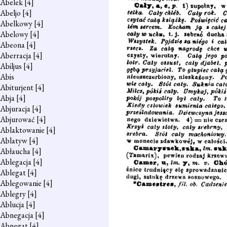
Abelek
[4]
Abeljo
[4]
Abelkowy
[4]
Abelowy
[4]
Abeona
[4]
Aberracja
[4]
Abiljus
[4]
Abis
Abiturjent
[4]
Abja
[4]
Abjuracja
[4]
Abjurować
[4]
Ablaktowanie
[4]
Ablatyw
[4]
Abłaucha
[4]
Ablegacja
[4]
Ablegat
[4]
Ablegowanie
[4]
Ablegry
[4]
Ablucja
[4]
Abnegacja
[4]
Abnegat
[4]