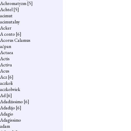
Achromatyzm
[5]
Achtel
[5]
acimut
acimutalny
Acker
A conto
[6]
Acorus Calamus
aćpan
Actaea
Actis
Activa
Acus
Acz
[6]
aczkoli
aczkolwiek
Ad
[6]
Adadżissimo
[6]
Adadżjo
[6]
Adagio
Adagissimo
adam