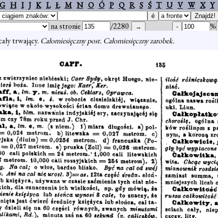
G
H
I
J
K
L
Ł
M
N
O
Ó
P
Q
R
S
Ś
T
U
V
W
X
Y
na stronie
/2280
%
cały trwający.
Całomiesięczny post. Całomiesięczny zarobek.