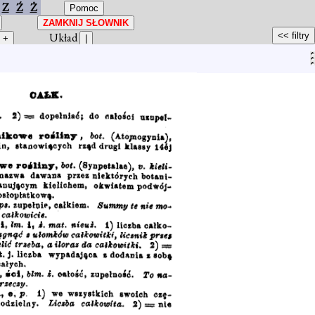
Z
Ź
Ż
Układ