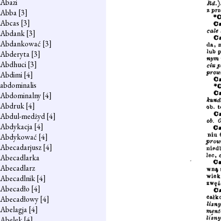
Abazi
Abba
[3]
Abcas
[3]
Abdank
[3]
Abdankować
[3]
Abderyta
[3]
Abdhuci
[3]
Abdimi
[4]
abdominalis
Abdominalny
[4]
Abdruk
[4]
Abdul-medżyd
[4]
Abdykacja
[4]
Abdykować
[4]
Abecadarjusz
[4]
Abecadlarka
Abecadlarz
Abecadlnik
[4]
Abecadło
[4]
Abecadłowy
[4]
Abelagja
[4]
Abelek
[4]