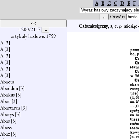
A
B
C
Ć
D
E
F
Otwórz
Całomiesięczny
,
a
,
e
,
p.
miesiąc 
1-200/2117
artykuły hasłowe: 1759
A
[3]
A
[3]
A
[3]
A
[3]
A
[3]
A
[3]
Abacus
Abaddon
[3]
Abakus
[3]
Aban
[3]
Abartarea
[3]
Abarys
[3]
Abas
[3]
Abass
Abaz
[3]