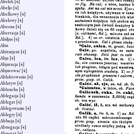
Abelek
[4]
Abeljo
[4]
Abelkowy
[4]
Abelowy
[4]
Abeona
[4]
Aberracja
[4]
Abiljus
[4]
Abis
Abiturjent
[4]
Abja
[4]
Abjuracja
[4]
Abjurować
[4]
Ablaktowanie
[4]
Ablatyw
[4]
Abłaucha
[4]
Ablegacja
[4]
Ablegat
[4]
Ablegowanie
[4]
Ablegry
[4]
Ablucja
[4]
Abnegacja
[4]
Abnegat
[4]