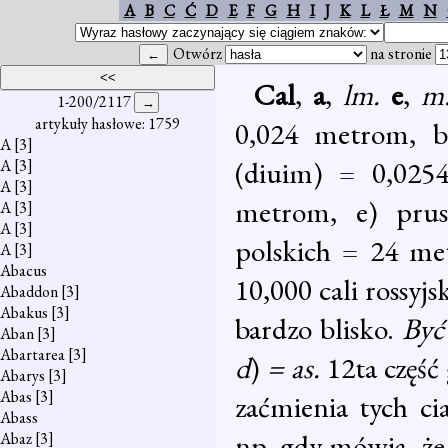
A
B
C
Ć
D
E
F
G
H
I
J
K
L
Ł
M
N
Otwórz
na stronie
Cal
,
a
,
lm.
e
,
m
1-200/2117
artykuły hasłowe: 1759
0,024 metrom, b)
A
[3]
(diuim) = 0,025
A
[3]
A
[3]
metrom, e) prus
A
[3]
A
[3]
polskich = 24 me
A
[3]
Abacus
10,000 cali rossyj
Abaddon
[3]
Abakus
[3]
bardzo blisko.
Być
Aban
[3]
Abartarea
[3]
d
)
= as.
12ta część
Abarys
[3]
Abas
[3]
zaćmienia tych cia
Abass
np. gdy mówią, ż
Abaz
[3]