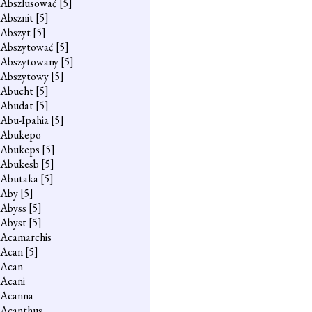
Abszlusować
[5]
Absznit
[5]
Abszyt
[5]
Abszytować
[5]
Abszytowany
[5]
Abszytowy
[5]
Abucht
[5]
Abudat
[5]
Abu-Ipahia
[5]
Abukepo
Abukeps
[5]
Abukesb
[5]
Abutaka
[5]
Aby
[5]
Abyss
[5]
Abyst
[5]
Acamarchis
Acan
[5]
Acan
Acani
Acanna
Acanthus