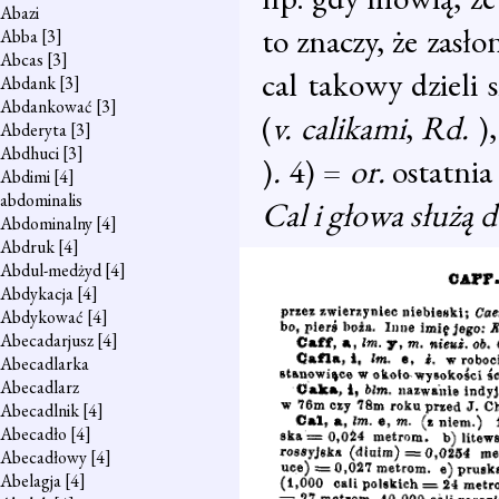
Abazi
to znaczy, że zasło
Abba
[3]
Abcas
[3]
cal takowy dzieli
Abdank
[3]
Abdankować
[3]
(
v. calikami
,
Rd.
)
Abderyta
[3]
Abdhuci
[3]
)
.
4) =
or.
ostatnia
Abdimi
[4]
abdominalis
Cal i głowa służą 
Abdominalny
[4]
Abdruk
[4]
Abdul-medżyd
[4]
Abdykacja
[4]
Abdykować
[4]
Abecadarjusz
[4]
Abecadlarka
Abecadlarz
Abecadlnik
[4]
Abecadło
[4]
Abecadłowy
[4]
Abelagja
[4]