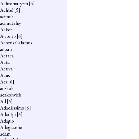
Achromatyzm
[5]
Achtel
[5]
acimut
acimutalny
Acker
A conto
[6]
Acorus Calamus
aćpan
Actaea
Actis
Activa
Acus
Acz
[6]
aczkoli
aczkolwiek
Ad
[6]
Adadżissimo
[6]
Adadżjo
[6]
Adagio
Adagissimo
adam