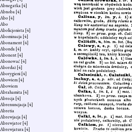
Abnegatka
[4]
Abnoba
[4]
Abo
[4]
Abo
Abolicjonista
[4]
Abominacja
[4]
Abonament
[4]
Abonda
[4]
Abonent
[4]
Abonować
[4]
Abordaż
[4]
Aborygieni
[4]
Abowiem
[4]
Abowiem
Abrahamita
[4]
Abrecja
[4]
Abrenuncjacja
[4]
Abretia
Abrewjacja
[4]
Abrewjator
[4]
Abrewjatura
[4]