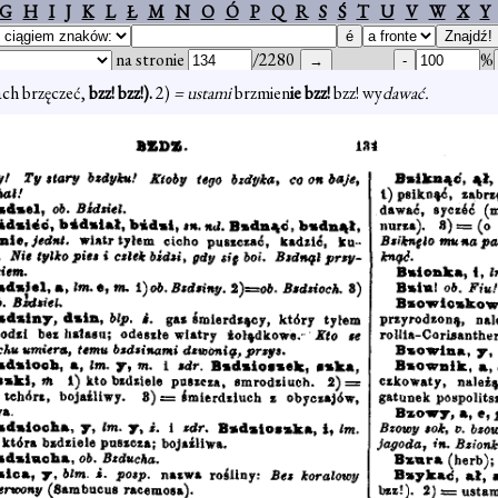
G
H
I
J
K
L
Ł
M
N
O
Ó
P
Q
R
S
Ś
T
U
V
W
X
Y
na stronie
/2280
%
dach brzęczeć,
bzz! bzz!).
2)
= ustami
brzmien
ie bzz!
bzz!
wy
dawać.