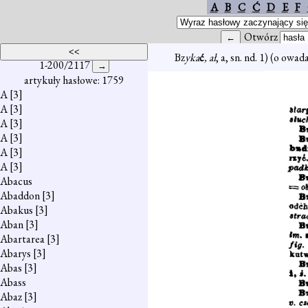
A
B
C
Ć
D
E
F
Otwórz
Bz
yka
ć
, ał
, a, sn. nd. 1) (o owa
1-200/2117
artykuły hasłowe: 1759
A
[3]
A
[3]
A
[3]
A
[3]
A
[3]
A
[3]
Abacus
Abaddon
[3]
Abakus
[3]
Aban
[3]
Abartarea
[3]
Abarys
[3]
Abas
[3]
Abass
Abaz
[3]