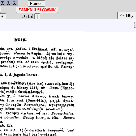
Z
Ź
Ż
Układ