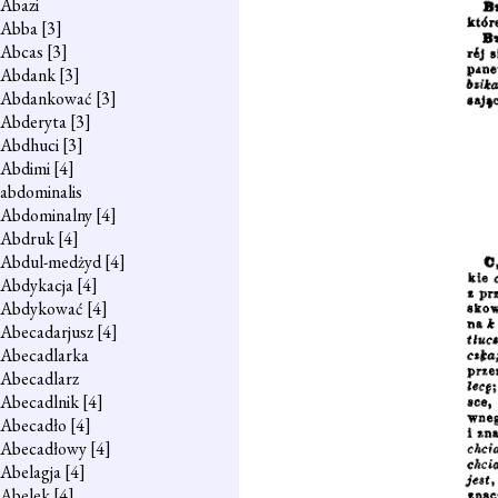
Abazi
Abba
[3]
Abcas
[3]
Abdank
[3]
Abdankować
[3]
Abderyta
[3]
Abdhuci
[3]
Abdimi
[4]
abdominalis
Abdominalny
[4]
Abdruk
[4]
Abdul-medżyd
[4]
Abdykacja
[4]
Abdykować
[4]
Abecadarjusz
[4]
Abecadlarka
Abecadlarz
Abecadlnik
[4]
Abecadło
[4]
Abecadłowy
[4]
Abelagja
[4]
Abelek
[4]