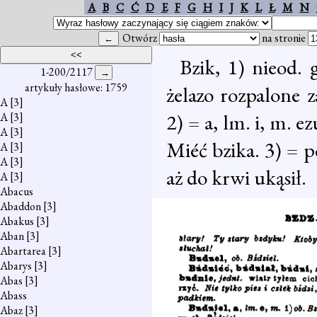
A
B
C
Ć
D
E
F
G
H
I
J
K
L
Ł
M
N
Otwórz
na stronie
Bzik, 1) nieod. 
1-200/2117
artykuły hasłowe: 1759
żelazo rozpalone 
A
[3]
2) = a, lm. i, m. 
A
[3]
A
[3]
Miéć bzika. 3) = p
A
[3]
A
[3]
aż do krwi ukąsił.
A
[3]
Abacus
Abaddon
[3]
Abakus
[3]
Aban
[3]
Abartarea
[3]
Abarys
[3]
Abas
[3]
Abass
Abaz
[3]