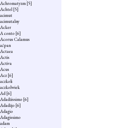
Achromatyzm
[5]
Achtel
[5]
acimut
acimutalny
Acker
A conto
[6]
Acorus Calamus
aćpan
Actaea
Actis
Activa
Acus
Acz
[6]
aczkoli
aczkolwiek
Ad
[6]
Adadżissimo
[6]
Adadżjo
[6]
Adagio
Adagissimo
adam