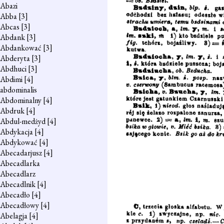
Abazi
Abba
[3]
Abcas
[3]
Abdank
[3]
Abdankować
[3]
Abderyta
[3]
Abdhuci
[3]
Abdimi
[4]
abdominalis
Abdominalny
[4]
Abdruk
[4]
Abdul-medżyd
[4]
Abdykacja
[4]
Abdykować
[4]
Abecadarjusz
[4]
Abecadlarka
Abecadlarz
Abecadlnik
[4]
Abecadło
[4]
Abecadłowy
[4]
Abelagja
[4]