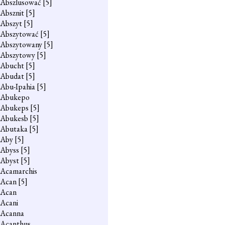
Abszlusować
[5]
Absznit
[5]
Abszyt
[5]
Abszytować
[5]
Abszytowany
[5]
Abszytowy
[5]
Abucht
[5]
Abudat
[5]
Abu-Ipahia
[5]
Abukepo
Abukeps
[5]
Abukesb
[5]
Abutaka
[5]
Aby
[5]
Abyss
[5]
Abyst
[5]
Acamarchis
Acan
[5]
Acan
Acani
Acanna
Acanthus