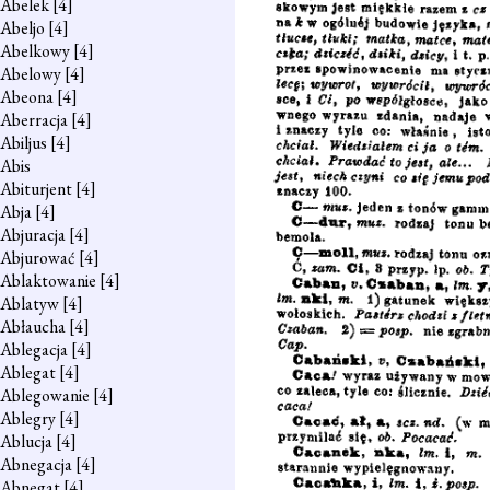
Abelek
[4]
Abeljo
[4]
Abelkowy
[4]
Abelowy
[4]
Abeona
[4]
Aberracja
[4]
Abiljus
[4]
Abis
Abiturjent
[4]
Abja
[4]
Abjuracja
[4]
Abjurować
[4]
Ablaktowanie
[4]
Ablatyw
[4]
Abłaucha
[4]
Ablegacja
[4]
Ablegat
[4]
Ablegowanie
[4]
Ablegry
[4]
Ablucja
[4]
Abnegacja
[4]
Abnegat
[4]