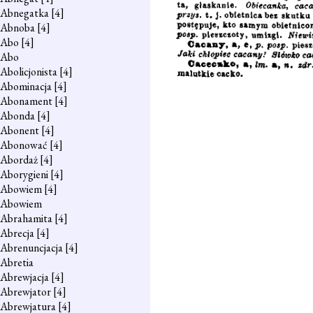
Abnegatka
[4]
Abnoba
[4]
Abo
[4]
Abo
Abolicjonista
[4]
Abominacja
[4]
Abonament
[4]
Abonda
[4]
Abonent
[4]
Abonować
[4]
Abordaż
[4]
Aborygieni
[4]
Abowiem
[4]
Abowiem
Abrahamita
[4]
Abrecja
[4]
Abrenuncjacja
[4]
Abretia
Abrewjacja
[4]
Abrewjator
[4]
Abrewjatura
[4]