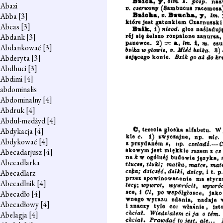
Abazi
Abba
[3]
Abcas
[3]
Abdank
[3]
Abdankować
[3]
Abderyta
[3]
Abdhuci
[3]
Abdimi
[4]
abdominalis
Abdominalny
[4]
Abdruk
[4]
Abdul-medżyd
[4]
Abdykacja
[4]
Abdykować
[4]
Abecadarjusz
[4]
Abecadlarka
Abecadlarz
Abecadlnik
[4]
Abecadło
[4]
Abecadłowy
[4]
Abelagja
[4]