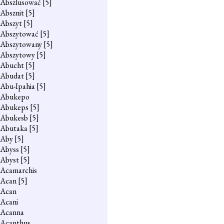
Abszlusować
[5]
Absznit
[5]
Abszyt
[5]
Abszytować
[5]
Abszytowany
[5]
Abszytowy
[5]
Abucht
[5]
Abudat
[5]
Abu-Ipahia
[5]
Abukepo
Abukeps
[5]
Abukesb
[5]
Abutaka
[5]
Aby
[5]
Abyss
[5]
Abyst
[5]
Acamarchis
Acan
[5]
Acan
Acani
Acanna
Acanthus