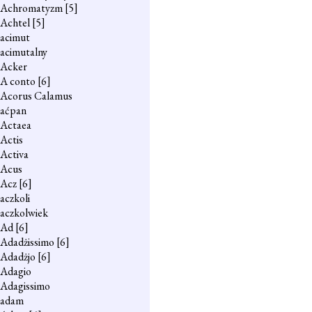
Achromatyzm
[5]
Achtel
[5]
acimut
acimutalny
Acker
A conto
[6]
Acorus Calamus
aćpan
Actaea
Actis
Activa
Acus
Acz
[6]
aczkoli
aczkolwiek
Ad
[6]
Adadżissimo
[6]
Adadżjo
[6]
Adagio
Adagissimo
adam