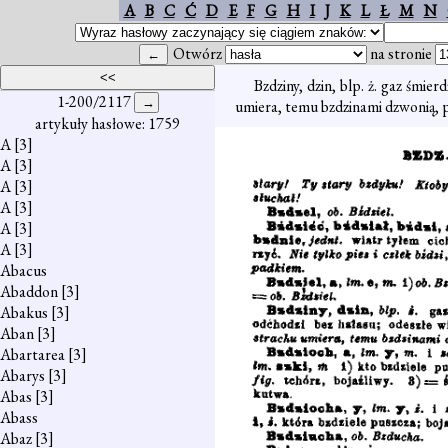
A
B
C
Ć
D
E
F
G
H
I
J
K
L
Ł
M
N
Otwórz
na stronie
Bzdziny, dzin, blp. ż. gaz śmie
1-200/2117
umiera, temu bzdzinami dzwonią, p
artykuły hasłowe: 1759
A
[3]
A
[3]
A
[3]
A
[3]
A
[3]
A
[3]
Abacus
Abaddon
[3]
Abakus
[3]
Aban
[3]
Abartarea
[3]
Abarys
[3]
Abas
[3]
Abass
Abaz
[3]