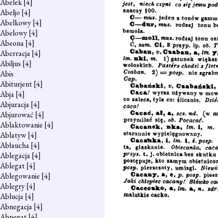
Abelek
[4]
Abeljo
[4]
Abelkowy
[4]
Abelowy
[4]
Abeona
[4]
Aberracja
[4]
Abiljus
[4]
Abis
Abiturjent
[4]
Abja
[4]
Abjuracja
[4]
Abjurować
[4]
Ablaktowanie
[4]
Ablatyw
[4]
Abłaucha
[4]
Ablegacja
[4]
Ablegat
[4]
Ablegowanie
[4]
Ablegry
[4]
Ablucja
[4]
Abnegacja
[4]
Abnegat
[4]