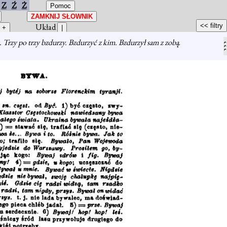
Z
Ź
Ż
Układ
z. Trzy po trzy bzdurzy. Bzdurzyć z kim. Bzdurzył sam z zobą
.