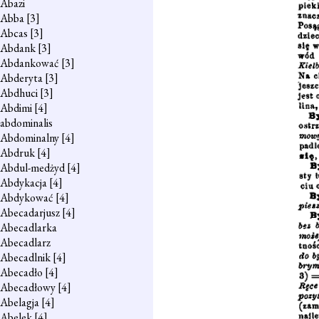
Abazi
Abba
[3]
Abcas
[3]
Abdank
[3]
Abdankować
[3]
Abderyta
[3]
Abdhuci
[3]
Abdimi
[4]
abdominalis
Abdominalny
[4]
Abdruk
[4]
Abdul-medżyd
[4]
Abdykacja
[4]
Abdykować
[4]
Abecadarjusz
[4]
Abecadlarka
Abecadlarz
Abecadlnik
[4]
Abecadło
[4]
Abecadłowy
[4]
Abelagja
[4]
Abelek
[4]