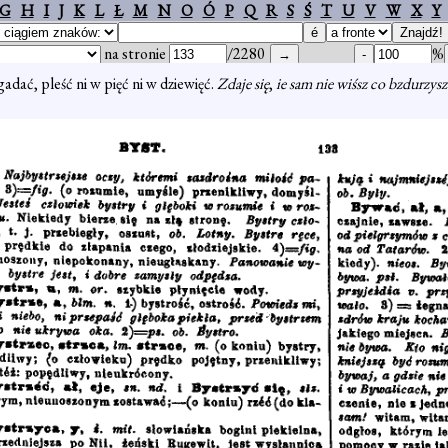
G
H
I
J
K
L
Ł
M
N
O
Ó
P
Q
R
S
Ś
T
U
V
W
X
Y
na stronie
/2280
%
gadać, pleść ni w pięć ni w dziewięć.
Zdaje się
,
ie sam nie wiśsz co bzdurzys