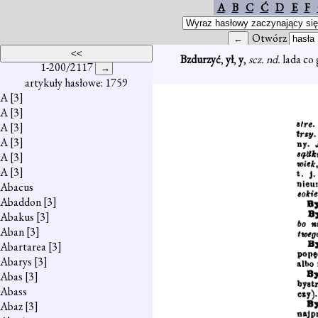
A
B
C
Ć
D
E
F
Otwórz
Bzdurzyć
,
ył
,
y
,
scz. nd.
lada co 
1-200/2117
artykuły hasłowe: 1759
A
[3]
A
[3]
A
[3]
A
[3]
A
[3]
A
[3]
Abacus
Abaddon
[3]
Abakus
[3]
Aban
[3]
Abartarea
[3]
Abarys
[3]
Abas
[3]
Abass
Abaz
[3]