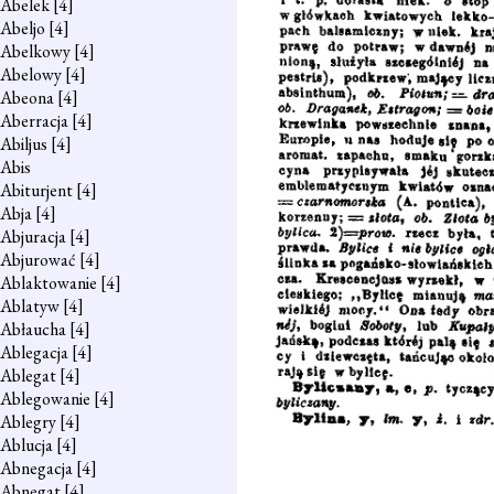
Abelek
[4]
Abeljo
[4]
Abelkowy
[4]
Abelowy
[4]
Abeona
[4]
Aberracja
[4]
Abiljus
[4]
Abis
Abiturjent
[4]
Abja
[4]
Abjuracja
[4]
Abjurować
[4]
Ablaktowanie
[4]
Ablatyw
[4]
Abłaucha
[4]
Ablegacja
[4]
Ablegat
[4]
Ablegowanie
[4]
Ablegry
[4]
Ablucja
[4]
Abnegacja
[4]
Abnegat
[4]