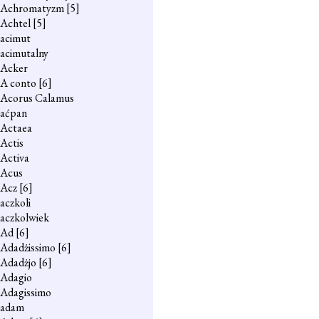
Achromatyzm
[5]
Achtel
[5]
acimut
acimutalny
Acker
A conto
[6]
Acorus Calamus
aćpan
Actaea
Actis
Activa
Acus
Acz
[6]
aczkoli
aczkolwiek
Ad
[6]
Adadżissimo
[6]
Adadżjo
[6]
Adagio
Adagissimo
adam