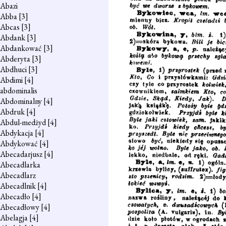
Abazi
Abba
[3]
Abcas
[3]
Abdank
[3]
Abdankować
[3]
Abderyta
[3]
Abdhuci
[3]
Abdimi
[4]
abdominalis
Abdominalny
[4]
Abdruk
[4]
Abdul-medżyd
[4]
Abdykacja
[4]
Abdykować
[4]
Abecadarjusz
[4]
Abecadlarka
Abecadlarz
Abecadlnik
[4]
Abecadło
[4]
Abecadłowy
[4]
Abelagja
[4]