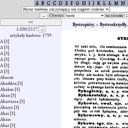
A
B
C
Ć
D
E
F
G
H
I
J
K
L
Ł
M
N
Otwórz
na stronie
Bystropióry
,
v.
Bystroskrzydły
1-200/2117
artykuły hasłowe: 1759
A
[3]
A
[3]
A
[3]
A
[3]
A
[3]
A
[3]
Abacus
Abaddon
[3]
Abakus
[3]
Aban
[3]
Abartarea
[3]
Abarys
[3]
Abas
[3]
Abass
Abaz
[3]