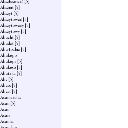
Abszlusować
[5]
Absznit
[5]
Abszyt
[5]
Abszytować
[5]
Abszytowany
[5]
Abszytowy
[5]
Abucht
[5]
Abudat
[5]
Abu-Ipahia
[5]
Abukepo
Abukeps
[5]
Abukesb
[5]
Abutaka
[5]
Aby
[5]
Abyss
[5]
Abyst
[5]
Acamarchis
Acan
[5]
Acan
Acani
Acanna
Acanthus