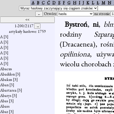
A
B
C
Ć
D
E
F
G
H
I
J
K
L
Ł
M
N
Otwórz
na stronie
Bystroń
,
ni
,
blm
1-200/2117
artykuły hasłowe: 1759
rodziny
Szpara
A
[3]
(Dracaenea), rośn
A
[3]
A
[3]
opiłiniona
, używ
A
[3]
A
[3]
wieolu chorobach z
A
[3]
Abacus
Abaddon
[3]
Abakus
[3]
Aban
[3]
Abartarea
[3]
Abarys
[3]
Abas
[3]
Abass
Abaz
[3]