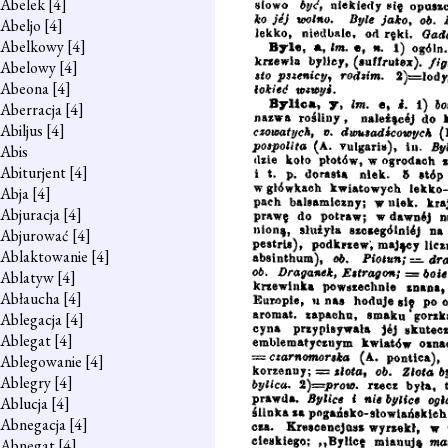
Abelek
[4]
Abeljo
[4]
Abelkowy
[4]
Abelowy
[4]
Abeona
[4]
Aberracja
[4]
Abiljus
[4]
Abis
Abiturjent
[4]
Abja
[4]
Abjuracja
[4]
Abjurować
[4]
Ablaktowanie
[4]
Ablatyw
[4]
Abłaucha
[4]
Ablegacja
[4]
Ablegat
[4]
Ablegowanie
[4]
Ablegry
[4]
Ablucja
[4]
Abnegacja
[4]
Abnegat
[4]