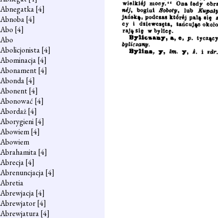
Abnegatka
[4]
Abnoba
[4]
Abo
[4]
Abo
Abolicjonista
[4]
Abominacja
[4]
Abonament
[4]
Abonda
[4]
Abonent
[4]
Abonować
[4]
Abordaż
[4]
Aborygieni
[4]
Abowiem
[4]
Abowiem
Abrahamita
[4]
Abrecja
[4]
Abrenuncjacja
[4]
Abretia
Abrewjacja
[4]
Abrewjator
[4]
Abrewjatura
[4]