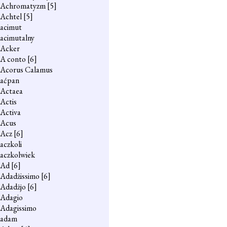
Achromatyzm
[5]
Achtel
[5]
acimut
acimutalny
Acker
A conto
[6]
Acorus Calamus
aćpan
Actaea
Actis
Activa
Acus
Acz
[6]
aczkoli
aczkolwiek
Ad
[6]
Adadżissimo
[6]
Adadżjo
[6]
Adagio
Adagissimo
adam