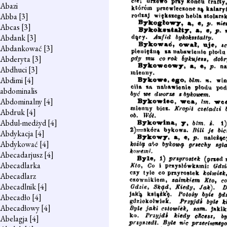
Abazi
Abba
[3]
Abcas
[3]
Abdank
[3]
Abdankować
[3]
Abderyta
[3]
Abdhuci
[3]
Abdimi
[4]
abdominalis
Abdominalny
[4]
Abdruk
[4]
Abdul-medżyd
[4]
Abdykacja
[4]
Abdykować
[4]
Abecadarjusz
[4]
Abecadlarka
Abecadlarz
Abecadlnik
[4]
Abecadło
[4]
Abecadłowy
[4]
Abelagja
[4]