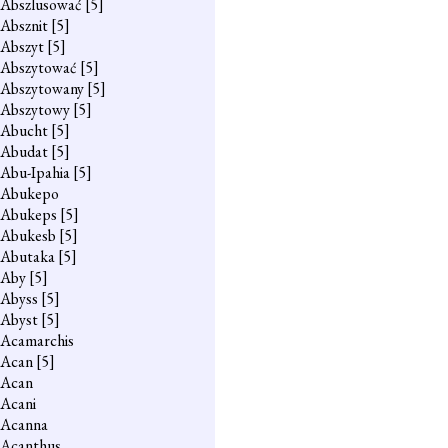
Abszlusować
[5]
Absznit
[5]
Abszyt
[5]
Abszytować
[5]
Abszytowany
[5]
Abszytowy
[5]
Abucht
[5]
Abudat
[5]
Abu-Ipahia
[5]
Abukepo
Abukeps
[5]
Abukesb
[5]
Abutaka
[5]
Aby
[5]
Abyss
[5]
Abyst
[5]
Acamarchis
Acan
[5]
Acan
Acani
Acanna
Acanthus