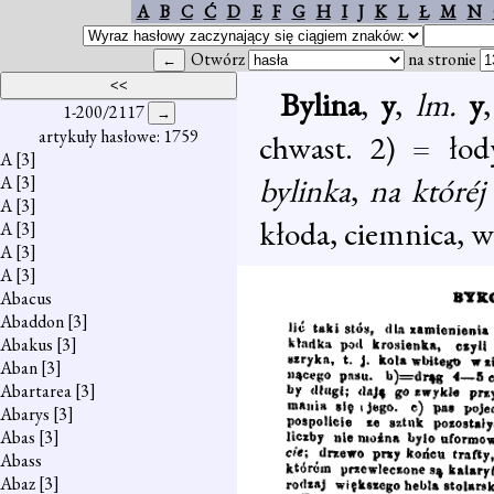
A
B
C
Ć
D
E
F
G
H
I
J
K
L
Ł
M
N
Otwórz
na stronie
Bylina
,
y
,
lm.
y
,
1-200/2117
artykuły hasłowe: 1759
chwast. 2) = łod
A
[3]
bylinka
,
na któréj
A
[3]
A
[3]
kłoda, ciemnica, w
A
[3]
A
[3]
A
[3]
Abacus
Abaddon
[3]
Abakus
[3]
Aban
[3]
Abartarea
[3]
Abarys
[3]
Abas
[3]
Abass
Abaz
[3]