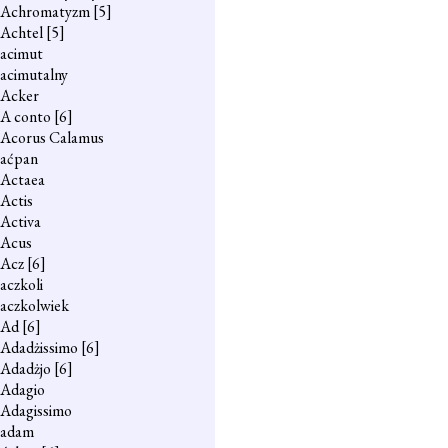
Achromatyzm
[5]
Achtel
[5]
acimut
acimutalny
Acker
A conto
[6]
Acorus Calamus
aćpan
Actaea
Actis
Activa
Acus
Acz
[6]
aczkoli
aczkolwiek
Ad
[6]
Adadżissimo
[6]
Adadżjo
[6]
Adagio
Adagissimo
adam