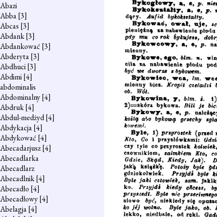
Abazi
Abba
[3]
Abcas
[3]
Abdank
[3]
Abdankować
[3]
Abderyta
[3]
Abdhuci
[3]
Abdimi
[4]
abdominalis
Abdominalny
[4]
Abdruk
[4]
Abdul-medżyd
[4]
Abdykacja
[4]
Abdykować
[4]
Abecadarjusz
[4]
Abecadlarka
Abecadlarz
Abecadlnik
[4]
Abecadło
[4]
Abecadłowy
[4]
Abelagja
[4]