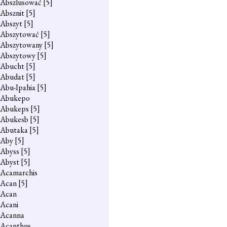
Abszlusować
[5]
Absznit
[5]
Abszyt
[5]
Abszytować
[5]
Abszytowany
[5]
Abszytowy
[5]
Abucht
[5]
Abudat
[5]
Abu-Ipahia
[5]
Abukepo
Abukeps
[5]
Abukesb
[5]
Abutaka
[5]
Aby
[5]
Abyss
[5]
Abyst
[5]
Acamarchis
Acan
[5]
Acan
Acani
Acanna
Acanthus