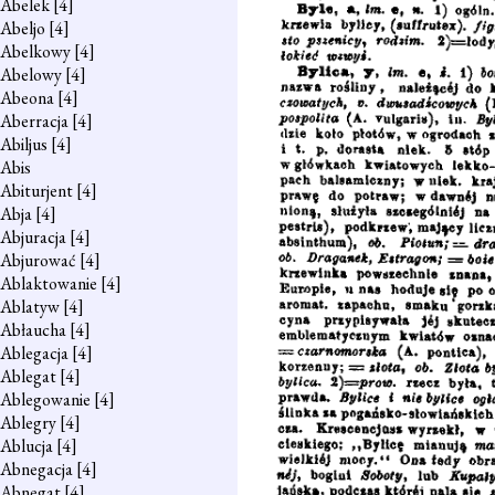
Abelek
[4]
Abeljo
[4]
Abelkowy
[4]
Abelowy
[4]
Abeona
[4]
Aberracja
[4]
Abiljus
[4]
Abis
Abiturjent
[4]
Abja
[4]
Abjuracja
[4]
Abjurować
[4]
Ablaktowanie
[4]
Ablatyw
[4]
Abłaucha
[4]
Ablegacja
[4]
Ablegat
[4]
Ablegowanie
[4]
Ablegry
[4]
Ablucja
[4]
Abnegacja
[4]
Abnegat
[4]