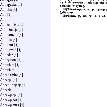
Abnegatka
[4]
Abnoba
[4]
Abo
[4]
Abo
Abolicjonista
[4]
Abominacja
[4]
Abonament
[4]
Abonda
[4]
Abonent
[4]
Abonować
[4]
Abordaż
[4]
Aborygieni
[4]
Abowiem
[4]
Abowiem
Abrahamita
[4]
Abrecja
[4]
Abrenuncjacja
[4]
Abretia
Abrewjacja
[4]
Abrewjator
[4]
Abrewjatura
[4]