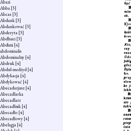
Abazi
Abba
[3]
Abcas
[3]
Abdank
[3]
Abdankować
[3]
Abderyta
[3]
Abdhuci
[3]
Abdimi
[4]
abdominalis
Abdominalny
[4]
Abdruk
[4]
Abdul-medżyd
[4]
Abdykacja
[4]
Abdykować
[4]
Abecadarjusz
[4]
Abecadlarka
Abecadlarz
Abecadlnik
[4]
Abecadło
[4]
Abecadłowy
[4]
Abelagja
[4]
Abelek
[4]