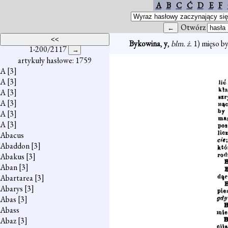
A
B
C
Ć
D
E
F
Otwórz
Bykowina
,
y
,
blm. ż.
1) mięso b
1-200/2117
artykuły hasłowe: 1759
A
[3]
A
[3]
A
[3]
A
[3]
A
[3]
A
[3]
Abacus
Abaddon
[3]
Abakus
[3]
Aban
[3]
Abartarea
[3]
Abarys
[3]
Abas
[3]
Abass
Abaz
[3]