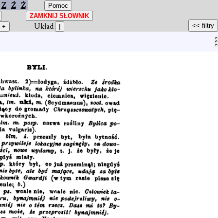
Z
Ź
Ż
Układ