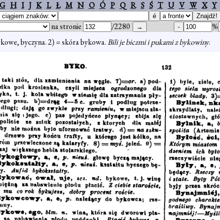
G
H
I
J
K
L
Ł
M
N
O
Ó
P
Q
R
S
Ś
T
U
V
W
X
Y
na stronie
/2280
%
ykowe, byczyna. 2) = skóra bykowa.
Bili je biczmi i pukami z bykowiny
.