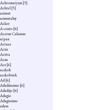
Achromatyzm
[5]
Achtel
[5]
acimut
acimutalny
Acker
A conto
[6]
Acorus Calamus
aćpan
Actaea
Actis
Activa
Acus
Acz
[6]
aczkoli
aczkolwiek
Ad
[6]
Adadżissimo
[6]
Adadżjo
[6]
Adagio
Adagissimo
adam