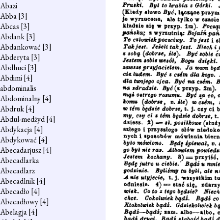
Abazi
Abba
[3]
Abcas
[3]
Abdank
[3]
Abdankować
[3]
Abderyta
[3]
Abdhuci
[3]
Abdimi
[4]
abdominalis
Abdominalny
[4]
Abdruk
[4]
Abdul-medżyd
[4]
Abdykacja
[4]
Abdykować
[4]
Abecadarjusz
[4]
Abecadlarka
Abecadlarz
Abecadlnik
[4]
Abecadło
[4]
Abecadłowy
[4]
Abelagja
[4]