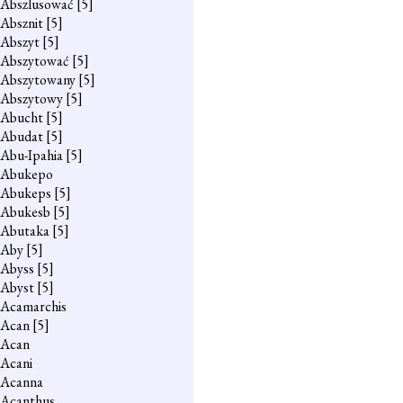
Abszlusować
[5]
Absznit
[5]
Abszyt
[5]
Abszytować
[5]
Abszytowany
[5]
Abszytowy
[5]
Abucht
[5]
Abudat
[5]
Abu-Ipahia
[5]
Abukepo
Abukeps
[5]
Abukesb
[5]
Abutaka
[5]
Aby
[5]
Abyss
[5]
Abyst
[5]
Acamarchis
Acan
[5]
Acan
Acani
Acanna
Acanthus