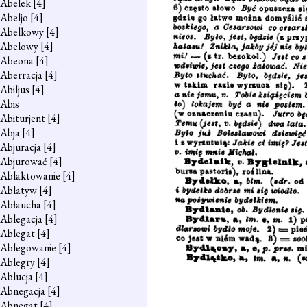
Abelek
[4]
Abeljo
[4]
Abelkowy
[4]
Abelowy
[4]
Abeona
[4]
Aberracja
[4]
Abiljus
[4]
Abis
Abiturjent
[4]
Abja
[4]
Abjuracja
[4]
Abjurować
[4]
Ablaktowanie
[4]
Ablatyw
[4]
Abłaucha
[4]
Ablegacja
[4]
Ablegat
[4]
Ablegowanie
[4]
Ablegry
[4]
Ablucja
[4]
Abnegacja
[4]
Abnegat
[4]