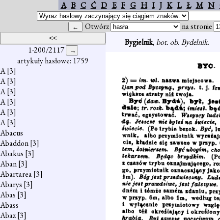
A
B
C
Ć
D
E
F
G
H
I
J
K
L
Ł
M
N
Otwórz
na stronie
Bygielnik
,
bot. ob. Bydelnik
.
1-200/2117
artykuły hasłowe: 1759
A
[3]
A
[3]
A
[3]
A
[3]
A
[3]
A
[3]
Abacus
Abaddon
[3]
Abakus
[3]
Aban
[3]
Abartarea
[3]
Abarys
[3]
Abas
[3]
Abass
Abaz
[3]