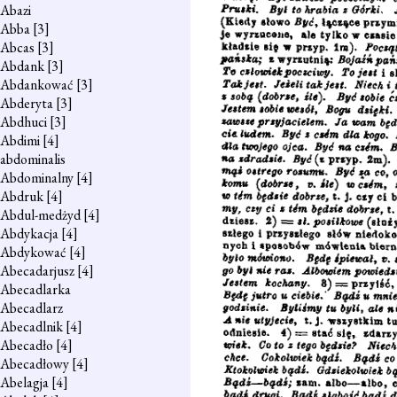
Abazi
Abba
[3]
Abcas
[3]
Abdank
[3]
Abdankować
[3]
Abderyta
[3]
Abdhuci
[3]
Abdimi
[4]
abdominalis
Abdominalny
[4]
Abdruk
[4]
Abdul-medżyd
[4]
Abdykacja
[4]
Abdykować
[4]
Abecadarjusz
[4]
Abecadlarka
Abecadlarz
Abecadlnik
[4]
Abecadło
[4]
Abecadłowy
[4]
Abelagja
[4]