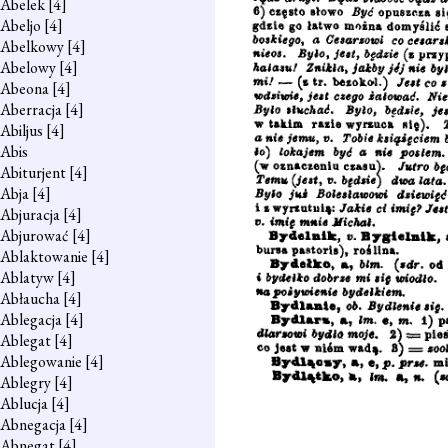
Abelek
[4]
Abeljo
[4]
Abelkowy
[4]
Abelowy
[4]
Abeona
[4]
Aberracja
[4]
Abiljus
[4]
Abis
Abiturjent
[4]
Abja
[4]
Abjuracja
[4]
Abjurować
[4]
Ablaktowanie
[4]
Ablatyw
[4]
Abłaucha
[4]
Ablegacja
[4]
Ablegat
[4]
Ablegowanie
[4]
Ablegry
[4]
Ablucja
[4]
Abnegacja
[4]
Abnegat
[4]