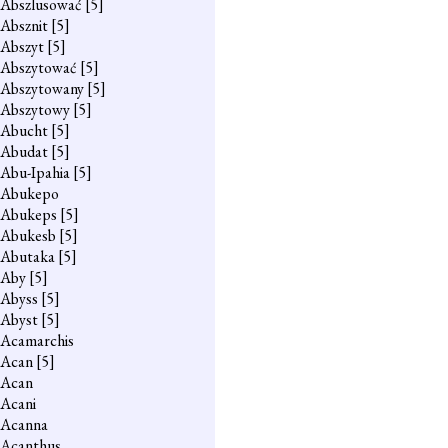
Abszlusować
[5]
Absznit
[5]
Abszyt
[5]
Abszytować
[5]
Abszytowany
[5]
Abszytowy
[5]
Abucht
[5]
Abudat
[5]
Abu-Ipahia
[5]
Abukepo
Abukeps
[5]
Abukesb
[5]
Abutaka
[5]
Aby
[5]
Abyss
[5]
Abyst
[5]
Acamarchis
Acan
[5]
Acan
Acani
Acanna
Acanthus