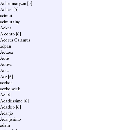
Achromatyzm
[5]
Achtel
[5]
acimut
acimutalny
Acker
A conto
[6]
Acorus Calamus
aćpan
Actaea
Actis
Activa
Acus
Acz
[6]
aczkoli
aczkolwiek
Ad
[6]
Adadżissimo
[6]
Adadżjo
[6]
Adagio
Adagissimo
adam