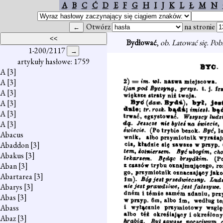
A
B
C
Ć
D
E
F
G
H
I
J
K
L
Ł
M
N
Otwórz
na stronie
Bydłować
,
ob. Latować się. Pobi
1-200/2117
artykuły hasłowe: 1759
A
[3]
A
[3]
A
[3]
A
[3]
A
[3]
A
[3]
Abacus
Abaddon
[3]
Abakus
[3]
Aban
[3]
Abartarea
[3]
Abarys
[3]
Abas
[3]
Abass
Abaz
[3]