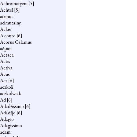
Achromatyzm
[5]
Achtel
[5]
acimut
acimutalny
Acker
A conto
[6]
Acorus Calamus
aćpan
Actaea
Actis
Activa
Acus
Acz
[6]
aczkoli
aczkolwiek
Ad
[6]
Adadżissimo
[6]
Adadżjo
[6]
Adagio
Adagissimo
adam