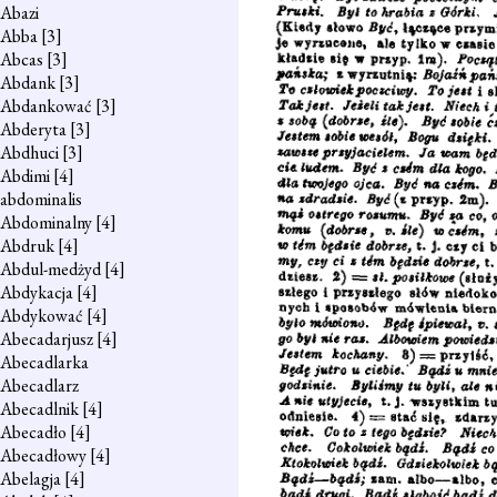
Abazi
Abba
[3]
Abcas
[3]
Abdank
[3]
Abdankować
[3]
Abderyta
[3]
Abdhuci
[3]
Abdimi
[4]
abdominalis
Abdominalny
[4]
Abdruk
[4]
Abdul-medżyd
[4]
Abdykacja
[4]
Abdykować
[4]
Abecadarjusz
[4]
Abecadlarka
Abecadlarz
Abecadlnik
[4]
Abecadło
[4]
Abecadłowy
[4]
Abelagja
[4]