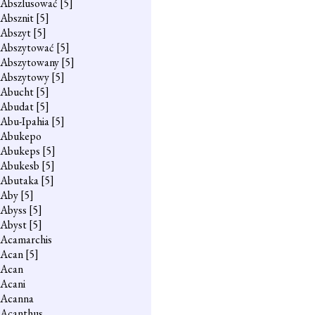
Abszlusować
[5]
Absznit
[5]
Abszyt
[5]
Abszytować
[5]
Abszytowany
[5]
Abszytowy
[5]
Abucht
[5]
Abudat
[5]
Abu-Ipahia
[5]
Abukepo
Abukeps
[5]
Abukesb
[5]
Abutaka
[5]
Aby
[5]
Abyss
[5]
Abyst
[5]
Acamarchis
Acan
[5]
Acan
Acani
Acanna
Acanthus