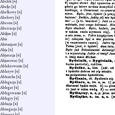
Abelek
[4]
Abeljo
[4]
Abelkowy
[4]
Abelowy
[4]
Abeona
[4]
Aberracja
[4]
Abiljus
[4]
Abis
Abiturjent
[4]
Abja
[4]
Abjuracja
[4]
Abjurować
[4]
Ablaktowanie
[4]
Ablatyw
[4]
Abłaucha
[4]
Ablegacja
[4]
Ablegat
[4]
Ablegowanie
[4]
Ablegry
[4]
Ablucja
[4]
Abnegacja
[4]
Abnegat
[4]