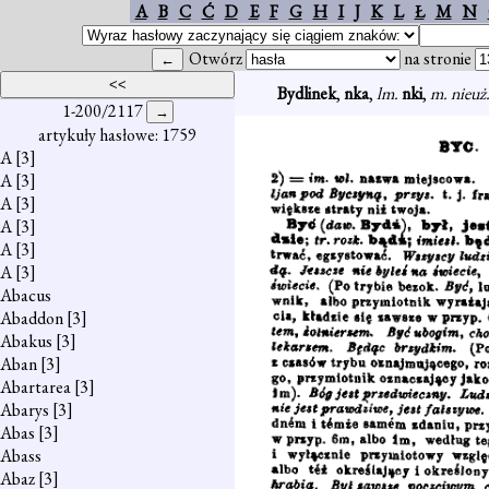
A
B
C
Ć
D
E
F
G
H
I
J
K
L
Ł
M
N
Otwórz
na stronie
Bydlinek
,
nka
,
lm.
nki
,
m. nieuż
1-200/2117
artykuły hasłowe: 1759
A
[3]
A
[3]
A
[3]
A
[3]
A
[3]
A
[3]
Abacus
Abaddon
[3]
Abakus
[3]
Aban
[3]
Abartarea
[3]
Abarys
[3]
Abas
[3]
Abass
Abaz
[3]