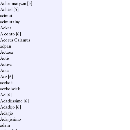
Achromatyzm
[5]
Achtel
[5]
acimut
acimutalny
Acker
A conto
[6]
Acorus Calamus
aćpan
Actaea
Actis
Activa
Acus
Acz
[6]
aczkoli
aczkolwiek
Ad
[6]
Adadżissimo
[6]
Adadżjo
[6]
Adagio
Adagissimo
adam