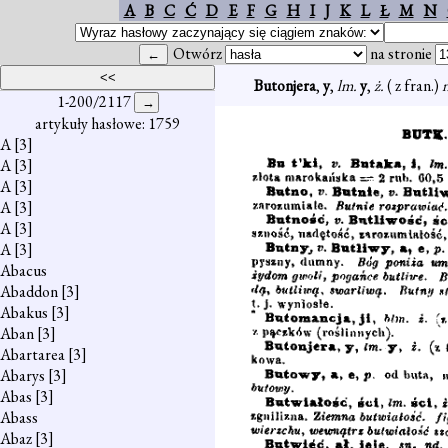
A
B
C
Ć
D
E
F
G
H
I
J
K
L
Ł
M
N
Otwórz
na stronie
Butonjera
,
y
,
lm.
y
,
ż.
( z fran.)
1-200/2117
artykuły hasłowe: 1759
A
[3]
A
[3]
A
[3]
A
[3]
A
[3]
A
[3]
Abacus
Abaddon
[3]
Abakus
[3]
Aban
[3]
Abartarea
[3]
Abarys
[3]
Abas
[3]
Abass
Abaz
[3]