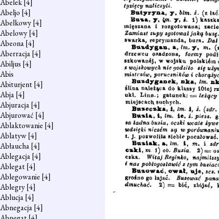
Abelek
[4]
Abeljo
[4]
Abelkowy
[4]
Abelowy
[4]
Abeona
[4]
Aberracja
[4]
Abiljus
[4]
Abis
Abiturjent
[4]
Abja
[4]
Abjuracja
[4]
Abjurować
[4]
Ablaktowanie
[4]
Ablatyw
[4]
Abłaucha
[4]
Ablegacja
[4]
Ablegat
[4]
Ablegowanie
[4]
Ablegry
[4]
Ablucja
[4]
Abnegacja
[4]
Abnegat
[4]