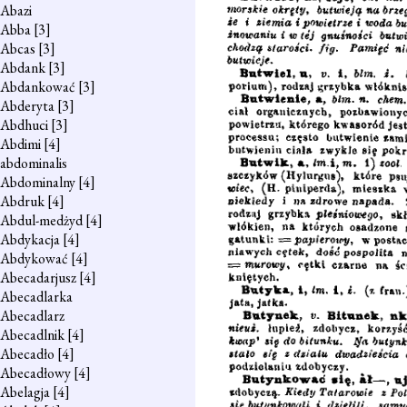
Abazi
Abba
[3]
Abcas
[3]
Abdank
[3]
Abdankować
[3]
Abderyta
[3]
Abdhuci
[3]
Abdimi
[4]
abdominalis
Abdominalny
[4]
Abdruk
[4]
Abdul-medżyd
[4]
Abdykacja
[4]
Abdykować
[4]
Abecadarjusz
[4]
Abecadlarka
Abecadlarz
Abecadlnik
[4]
Abecadło
[4]
Abecadłowy
[4]
Abelagja
[4]