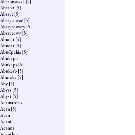
Abszlusować
[5]
Absznit
[5]
Abszyt
[5]
Abszytować
[5]
Abszytowany
[5]
Abszytowy
[5]
Abucht
[5]
Abudat
[5]
Abu-Ipahia
[5]
Abukepo
Abukeps
[5]
Abukesb
[5]
Abutaka
[5]
Aby
[5]
Abyss
[5]
Abyst
[5]
Acamarchis
Acan
[5]
Acan
Acani
Acanna
Acanthus