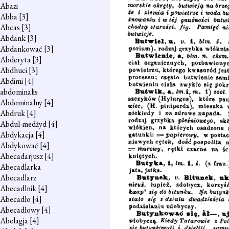
Abazi
Abba
[3]
Abcas
[3]
Abdank
[3]
Abdankować
[3]
Abderyta
[3]
Abdhuci
[3]
Abdimi
[4]
abdominalis
Abdominalny
[4]
Abdruk
[4]
Abdul-medżyd
[4]
Abdykacja
[4]
Abdykować
[4]
Abecadarjusz
[4]
Abecadlarka
Abecadlarz
Abecadlnik
[4]
Abecadło
[4]
Abecadłowy
[4]
Abelagja
[4]