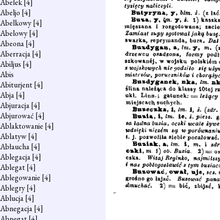
Abelek
[4]
Abeljo
[4]
Abelkowy
[4]
Abelowy
[4]
Abeona
[4]
Aberracja
[4]
Abiljus
[4]
Abis
Abiturjent
[4]
Abja
[4]
Abjuracja
[4]
Abjurować
[4]
Ablaktowanie
[4]
Ablatyw
[4]
Abłaucha
[4]
Ablegacja
[4]
Ablegat
[4]
Ablegowanie
[4]
Ablegry
[4]
Ablucja
[4]
Abnegacja
[4]
Abnegat
[4]