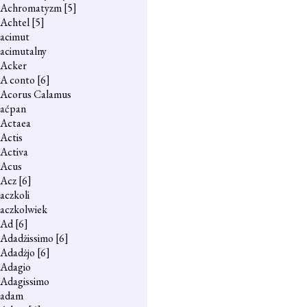
Achromatyzm
[5]
Achtel
[5]
acimut
acimutalny
Acker
A conto
[6]
Acorus Calamus
aćpan
Actaea
Actis
Activa
Acus
Acz
[6]
aczkoli
aczkolwiek
Ad
[6]
Adadżissimo
[6]
Adadżjo
[6]
Adagio
Adagissimo
adam