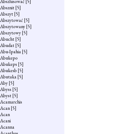
Abszlusować
[5]
Absznit
[5]
Abszyt
[5]
Abszytować
[5]
Abszytowany
[5]
Abszytowy
[5]
Abucht
[5]
Abudat
[5]
Abu-Ipahia
[5]
Abukepo
Abukeps
[5]
Abukesb
[5]
Abutaka
[5]
Aby
[5]
Abyss
[5]
Abyst
[5]
Acamarchis
Acan
[5]
Acan
Acani
Acanna
Acanthus