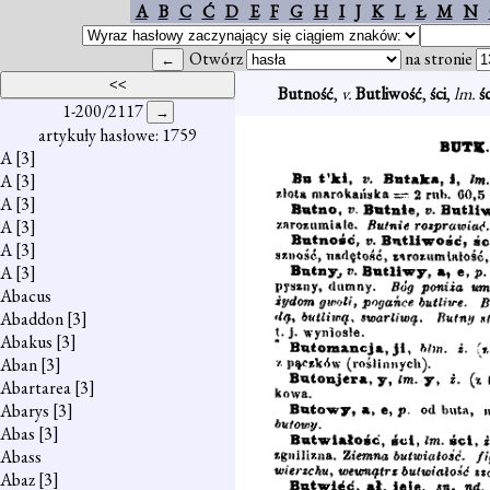
A
B
C
Ć
D
E
F
G
H
I
J
K
L
Ł
M
N
Otwórz
na stronie
Butność
,
v.
Butliwość
,
ści
,
lm.
śc
1-200/2117
artykuły hasłowe: 1759
A
[3]
A
[3]
A
[3]
A
[3]
A
[3]
A
[3]
Abacus
Abaddon
[3]
Abakus
[3]
Aban
[3]
Abartarea
[3]
Abarys
[3]
Abas
[3]
Abass
Abaz
[3]