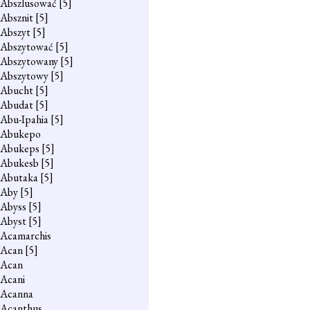
Abszlusować
[5]
Absznit
[5]
Abszyt
[5]
Abszytować
[5]
Abszytowany
[5]
Abszytowy
[5]
Abucht
[5]
Abudat
[5]
Abu-Ipahia
[5]
Abukepo
Abukeps
[5]
Abukesb
[5]
Abutaka
[5]
Aby
[5]
Abyss
[5]
Abyst
[5]
Acamarchis
Acan
[5]
Acan
Acani
Acanna
Acanthus