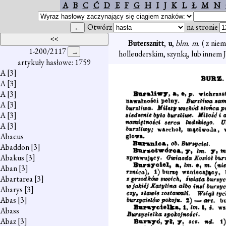
A
B
C
Ć
D
E
F
G
H
I
J
K
L
Ł
M
N
Otwórz
na stronie
Butersznitt
,
u
,
blm. m.
( z nie
1-200/2117
holleuderskim, szynką, lub innem
artykuły hasłowe: 1759
A
[3]
A
[3]
A
[3]
A
[3]
A
[3]
A
[3]
Abacus
Abaddon
[3]
Abakus
[3]
Aban
[3]
Abartarea
[3]
Abarys
[3]
Abas
[3]
Abass
Abaz
[3]