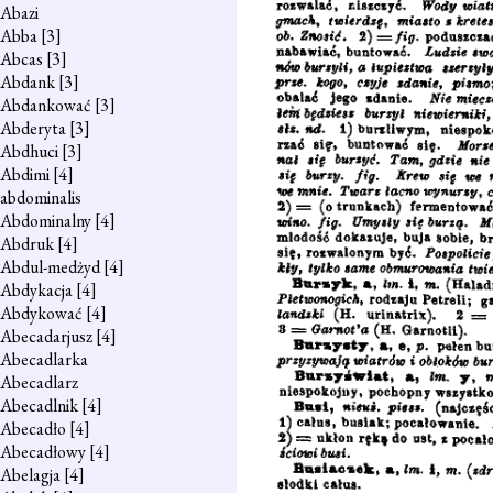
Abazi
Abba
[3]
Abcas
[3]
Abdank
[3]
Abdankować
[3]
Abderyta
[3]
Abdhuci
[3]
Abdimi
[4]
abdominalis
Abdominalny
[4]
Abdruk
[4]
Abdul-medżyd
[4]
Abdykacja
[4]
Abdykować
[4]
Abecadarjusz
[4]
Abecadlarka
Abecadlarz
Abecadlnik
[4]
Abecadło
[4]
Abecadłowy
[4]
Abelagja
[4]