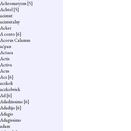
Achromatyzm
[5]
Achtel
[5]
acimut
acimutalny
Acker
A conto
[6]
Acorus Calamus
aćpan
Actaea
Actis
Activa
Acus
Acz
[6]
aczkoli
aczkolwiek
Ad
[6]
Adadżissimo
[6]
Adadżjo
[6]
Adagio
Adagissimo
adam