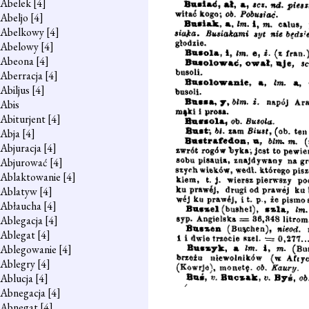
Abelek
[4]
Abeljo
[4]
Abelkowy
[4]
Abelowy
[4]
Abeona
[4]
Aberracja
[4]
Abiljus
[4]
Abis
Abiturjent
[4]
Abja
[4]
Abjuracja
[4]
Abjurować
[4]
Ablaktowanie
[4]
Ablatyw
[4]
Abłaucha
[4]
Ablegacja
[4]
Ablegat
[4]
Ablegowanie
[4]
Ablegry
[4]
Ablucja
[4]
Abnegacja
[4]
Abnegat
[4]