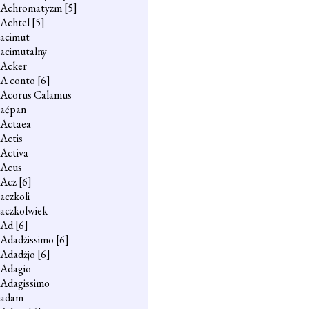
Achromatyzm
[5]
Achtel
[5]
acimut
acimutalny
Acker
A conto
[6]
Acorus Calamus
aćpan
Actaea
Actis
Activa
Acus
Acz
[6]
aczkoli
aczkolwiek
Ad
[6]
Adadżissimo
[6]
Adadżjo
[6]
Adagio
Adagissimo
adam