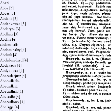
Abazi
Abba
[3]
Abcas
[3]
Abdank
[3]
Abdankować
[3]
Abderyta
[3]
Abdhuci
[3]
Abdimi
[4]
abdominalis
Abdominalny
[4]
Abdruk
[4]
Abdul-medżyd
[4]
Abdykacja
[4]
Abdykować
[4]
Abecadarjusz
[4]
Abecadlarka
Abecadlarz
Abecadlnik
[4]
Abecadło
[4]
Abecadłowy
[4]
Abelagja
[4]