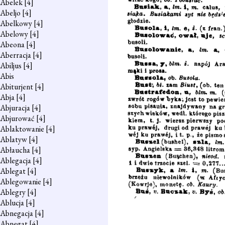
Abelek
[4]
Abeljo
[4]
Abelkowy
[4]
Abelowy
[4]
Abeona
[4]
Aberracja
[4]
Abiljus
[4]
Abis
Abiturjent
[4]
Abja
[4]
Abjuracja
[4]
Abjurować
[4]
Ablaktowanie
[4]
Ablatyw
[4]
Abłaucha
[4]
Ablegacja
[4]
Ablegat
[4]
Ablegowanie
[4]
Ablegry
[4]
Ablucja
[4]
Abnegacja
[4]
Abnegat
[4]