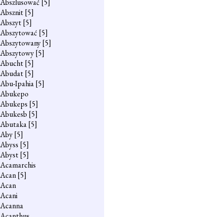
Abszlusować
[5]
Absznit
[5]
Abszyt
[5]
Abszytować
[5]
Abszytowany
[5]
Abszytowy
[5]
Abucht
[5]
Abudat
[5]
Abu-Ipahia
[5]
Abukepo
Abukeps
[5]
Abukesb
[5]
Abutaka
[5]
Aby
[5]
Abyss
[5]
Abyst
[5]
Acamarchis
Acan
[5]
Acan
Acani
Acanna
Acanthus