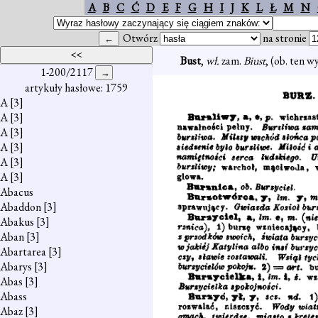
A
B
C
Ć
D
E
F
G
H
I
J
K
L
Ł
M
N
Otwórz
na stronie
Bust
,
wł.
zam.
Biust
, (ob. ten wy
1-200/2117
artykuły hasłowe: 1759
A
[3]
A
[3]
A
[3]
A
[3]
A
[3]
A
[3]
Abacus
Abaddon
[3]
Abakus
[3]
Aban
[3]
Abartarea
[3]
Abarys
[3]
Abas
[3]
Abass
Abaz
[3]