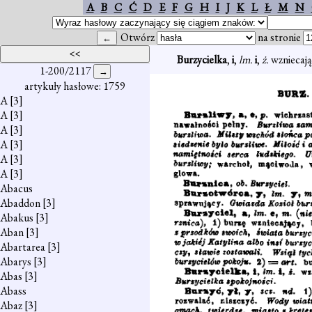
A
B
C
Ć
D
E
F
G
H
I
J
K
L
Ł
M
N
Otwórz
na stronie
Burzycielka
,
i
,
lm.
i
,
ż.
wzniecają
1-200/2117
artykuły hasłowe: 1759
A
[3]
A
[3]
A
[3]
A
[3]
A
[3]
A
[3]
Abacus
Abaddon
[3]
Abakus
[3]
Aban
[3]
Abartarea
[3]
Abarys
[3]
Abas
[3]
Abass
Abaz
[3]