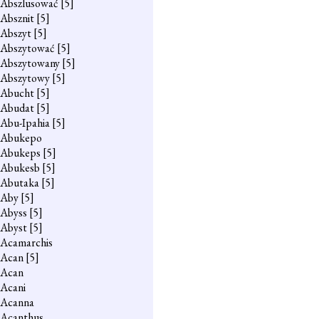
Abszlusować
[5]
Absznit
[5]
Abszyt
[5]
Abszytować
[5]
Abszytowany
[5]
Abszytowy
[5]
Abucht
[5]
Abudat
[5]
Abu-Ipahia
[5]
Abukepo
Abukeps
[5]
Abukesb
[5]
Abutaka
[5]
Aby
[5]
Abyss
[5]
Abyst
[5]
Acamarchis
Acan
[5]
Acan
Acani
Acanna
Acanthus