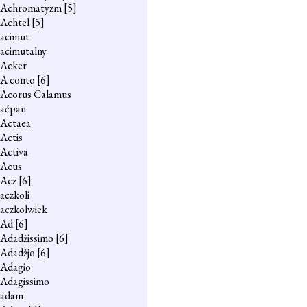
Achromatyzm
[5]
Achtel
[5]
acimut
acimutalny
Acker
A conto
[6]
Acorus Calamus
aćpan
Actaea
Actis
Activa
Acus
Acz
[6]
aczkoli
aczkolwiek
Ad
[6]
Adadżissimo
[6]
Adadżjo
[6]
Adagio
Adagissimo
adam