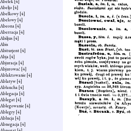
Abelek
[4]
Abeljo
[4]
Abelkowy
[4]
Abelowy
[4]
Abeona
[4]
Aberracja
[4]
Abiljus
[4]
Abis
Abiturjent
[4]
Abja
[4]
Abjuracja
[4]
Abjurować
[4]
Ablaktowanie
[4]
Ablatyw
[4]
Abłaucha
[4]
Ablegacja
[4]
Ablegat
[4]
Ablegowanie
[4]
Ablegry
[4]
Ablucja
[4]
Abnegacja
[4]
Abnegat
[4]