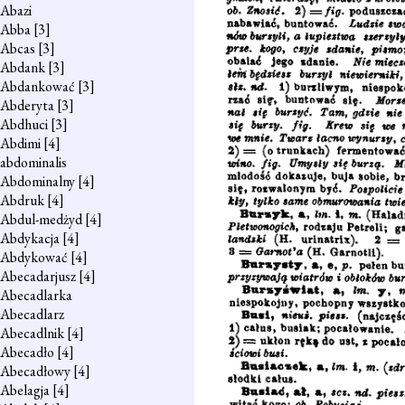
Abazi
Abba
[3]
Abcas
[3]
Abdank
[3]
Abdankować
[3]
Abderyta
[3]
Abdhuci
[3]
Abdimi
[4]
abdominalis
Abdominalny
[4]
Abdruk
[4]
Abdul-medżyd
[4]
Abdykacja
[4]
Abdykować
[4]
Abecadarjusz
[4]
Abecadlarka
Abecadlarz
Abecadlnik
[4]
Abecadło
[4]
Abecadłowy
[4]
Abelagja
[4]