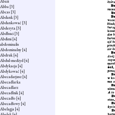
Abazi
Abba
[3]
Abcas
[3]
Abdank
[3]
Abdankować
[3]
Abderyta
[3]
Abdhuci
[3]
Abdimi
[4]
abdominalis
Abdominalny
[4]
Abdruk
[4]
Abdul-medżyd
[4]
Abdykacja
[4]
Abdykować
[4]
Abecadarjusz
[4]
Abecadlarka
Abecadlarz
Abecadlnik
[4]
Abecadło
[4]
Abecadłowy
[4]
Abelagja
[4]
Abelek
[4]