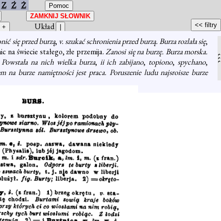
Z
Ź
Ż
Układ
nić się przed burzą
,
v. szukać schronienia przed burzą. Burza rozlała się
,
. nic na świecie stałego, złe przemija.
Zanosi się na burzę. Burza morska.
.
Powstała na nich wielka burza
,
ii ich zabijano
,
topiono
,
spychano
,
 na burze namiętności jest praca. Poruszenie ludu najsroisze burze