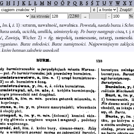
G
H
I
J
K
L
Ł
M
N
O
Ó
P
Q
R
S
Ś
T
U
V
W
X
Y
na stronie
/2280
%
,
lm.
i
,
ż.
1) : szturm, uawałność, nawałnica.
Powstała
,
nastała burza.
i
Schro
Burza ustała
,
ucichła
,
umilkła
,
uśmierzyła się. Po burzy następuje cisza
, t. j
ć
,
Zawieja
,
Wicher
. 2) =
fig.
niepokój, zamieszanie, zatargi, zamieszki
yganiano. Burze młodości. Burze namiętności. Najpewniejszym zaklęciem
,
które hetman zaledwie uspokoił
.