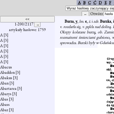
A
B
C
Ć
D
E
F
Otwórz
Burza
,
y
,
lm.
e
,
ż.
i
zdr.
Burzka
,
i
1-200/2117
v. rozdarła się
,
v. pękła nad doliną. 
artykuły hasłowe: 1759
Okręty kolatane burzą
,
ob. Zamie
A
[3]
rozmaitemi śmierciami gubiono
,
w
A
[3]
sprowadza. Burzki były w Gdańsku
A
[3]
A
[3]
A
[3]
A
[3]
Abacus
Abaddon
[3]
Abakus
[3]
Aban
[3]
Abartarea
[3]
Abarys
[3]
Abas
[3]
Abass
Abaz
[3]