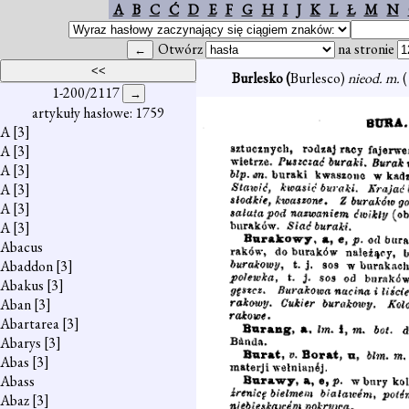
A
B
C
Ć
D
E
F
G
H
I
J
K
L
Ł
M
N
Otwórz
na stronie
Burlesko (
Burlesco)
nieod. m.
(
1-200/2117
artykuły hasłowe: 1759
A
[3]
A
[3]
A
[3]
A
[3]
A
[3]
A
[3]
Abacus
Abaddon
[3]
Abakus
[3]
Aban
[3]
Abartarea
[3]
Abarys
[3]
Abas
[3]
Abass
Abaz
[3]