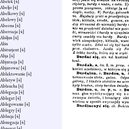
Abelek
[4]
Abeljo
[4]
Abelkowy
[4]
Abelowy
[4]
Abeona
[4]
Aberracja
[4]
Abiljus
[4]
Abis
Abiturjent
[4]
Abja
[4]
Abjuracja
[4]
Abjurować
[4]
Ablaktowanie
[4]
Ablatyw
[4]
Abłaucha
[4]
Ablegacja
[4]
Ablegat
[4]
Ablegowanie
[4]
Ablegry
[4]
Ablucja
[4]
Abnegacja
[4]
Abnegat
[4]