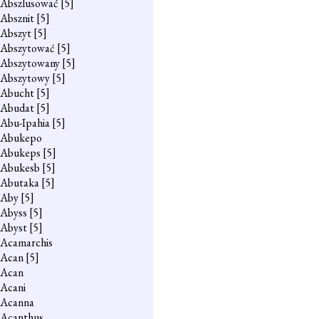
Abszlusować
[5]
Absznit
[5]
Abszyt
[5]
Abszytować
[5]
Abszytowany
[5]
Abszytowy
[5]
Abucht
[5]
Abudat
[5]
Abu-Ipahia
[5]
Abukepo
Abukeps
[5]
Abukesb
[5]
Abutaka
[5]
Aby
[5]
Abyss
[5]
Abyst
[5]
Acamarchis
Acan
[5]
Acan
Acani
Acanna
Acanthus