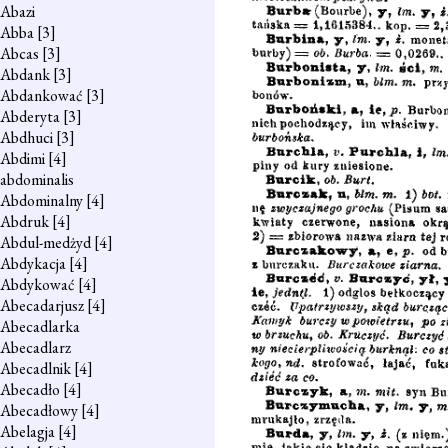
Abazi
Abba
[3]
Abcas
[3]
Abdank
[3]
Abdankować
[3]
Abderyta
[3]
Abdhuci
[3]
Abdimi
[4]
abdominalis
Abdominalny
[4]
Abdruk
[4]
Abdul-medżyd
[4]
Abdykacja
[4]
Abdykować
[4]
Abecadarjusz
[4]
Abecadlarka
Abecadlarz
Abecadlnik
[4]
Abecadło
[4]
Abecadłowy
[4]
Abelagja
[4]