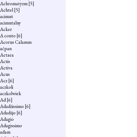
Achromatyzm
[5]
Achtel
[5]
acimut
acimutalny
Acker
A conto
[6]
Acorus Calamus
aćpan
Actaea
Actis
Activa
Acus
Acz
[6]
aczkoli
aczkolwiek
Ad
[6]
Adadżissimo
[6]
Adadżjo
[6]
Adagio
Adagissimo
adam