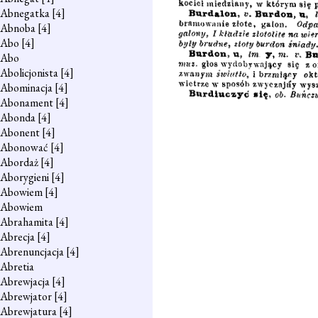
Abnegatka
[4]
Abnoba
[4]
Abo
[4]
Abo
Abolicjonista
[4]
Abominacja
[4]
Abonament
[4]
Abonda
[4]
Abonent
[4]
Abonować
[4]
Abordaż
[4]
Aborygieni
[4]
Abowiem
[4]
Abowiem
Abrahamita
[4]
Abrecja
[4]
Abrenuncjacja
[4]
Abretia
Abrewjacja
[4]
Abrewjator
[4]
Abrewjatura
[4]