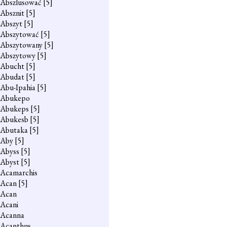
Abszlusować
[5]
Absznit
[5]
Abszyt
[5]
Abszytować
[5]
Abszytowany
[5]
Abszytowy
[5]
Abucht
[5]
Abudat
[5]
Abu-Ipahia
[5]
Abukepo
Abukeps
[5]
Abukesb
[5]
Abutaka
[5]
Aby
[5]
Abyss
[5]
Abyst
[5]
Acamarchis
Acan
[5]
Acan
Acani
Acanna
Acanthus