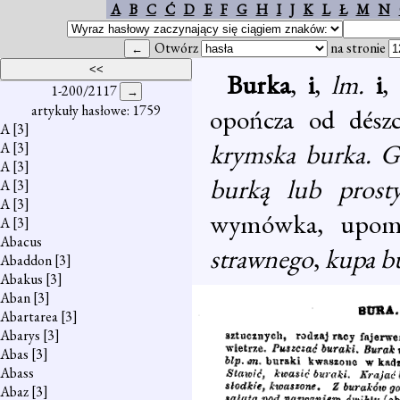
A
B
C
Ć
D
E
F
G
H
I
J
K
L
Ł
M
N
Otwórz
na stronie
Burka
,
i
,
lm.
i
,
1-200/2117
artykuły hasłowe: 1759
opończa od dészc
A
[3]
krymska burka. 
A
[3]
A
[3]
burką lub prost
A
[3]
A
[3]
wymówka, upomn
A
[3]
Abacus
strawnego
,
kupa b
Abaddon
[3]
Abakus
[3]
Aban
[3]
Abartarea
[3]
Abarys
[3]
Abas
[3]
Abass
Abaz
[3]