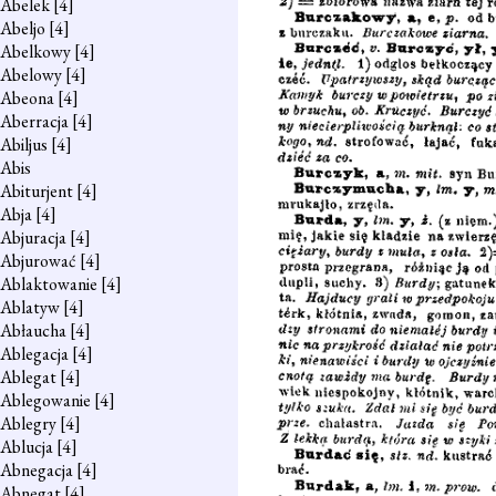
Abelek
[4]
Abeljo
[4]
Abelkowy
[4]
Abelowy
[4]
Abeona
[4]
Aberracja
[4]
Abiljus
[4]
Abis
Abiturjent
[4]
Abja
[4]
Abjuracja
[4]
Abjurować
[4]
Ablaktowanie
[4]
Ablatyw
[4]
Abłaucha
[4]
Ablegacja
[4]
Ablegat
[4]
Ablegowanie
[4]
Ablegry
[4]
Ablucja
[4]
Abnegacja
[4]
Abnegat
[4]