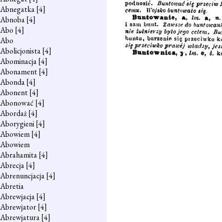
Abnegatka
[4]
Abnoba
[4]
Abo
[4]
Abo
Abolicjonista
[4]
Abominacja
[4]
Abonament
[4]
Abonda
[4]
Abonent
[4]
Abonować
[4]
Abordaż
[4]
Aborygieni
[4]
Abowiem
[4]
Abowiem
Abrahamita
[4]
Abrecja
[4]
Abrenuncjacja
[4]
Abretia
Abrewjacja
[4]
Abrewjator
[4]
Abrewjatura
[4]