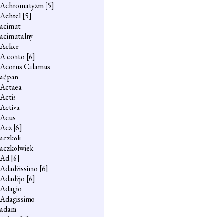
Achromatyzm
[5]
Achtel
[5]
acimut
acimutalny
Acker
A conto
[6]
Acorus Calamus
aćpan
Actaea
Actis
Activa
Acus
Acz
[6]
aczkoli
aczkolwiek
Ad
[6]
Adadżissimo
[6]
Adadżjo
[6]
Adagio
Adagissimo
adam