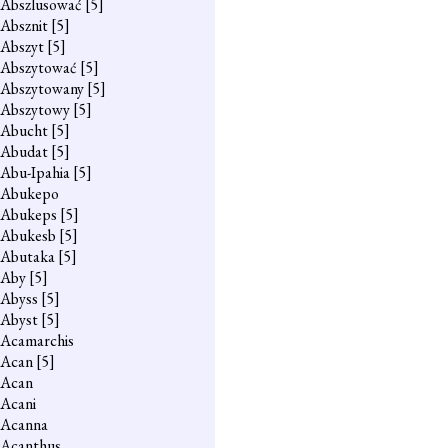
Abszlusować
[5]
Absznit
[5]
Abszyt
[5]
Abszytować
[5]
Abszytowany
[5]
Abszytowy
[5]
Abucht
[5]
Abudat
[5]
Abu-Ipahia
[5]
Abukepo
Abukeps
[5]
Abukesb
[5]
Abutaka
[5]
Aby
[5]
Abyss
[5]
Abyst
[5]
Acamarchis
Acan
[5]
Acan
Acani
Acanna
Acanthus