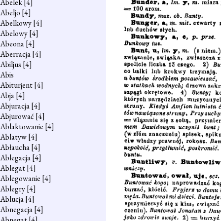
Abelek
[4]
Abeljo
[4]
Abelkowy
[4]
Abelowy
[4]
Abeona
[4]
Aberracja
[4]
Abiljus
[4]
Abis
Abiturjent
[4]
Abja
[4]
Abjuracja
[4]
Abjurować
[4]
Ablaktowanie
[4]
Ablatyw
[4]
Abłaucha
[4]
Ablegacja
[4]
Ablegat
[4]
Ablegowanie
[4]
Ablegry
[4]
Ablucja
[4]
Abnegacja
[4]
Abnegat
[4]