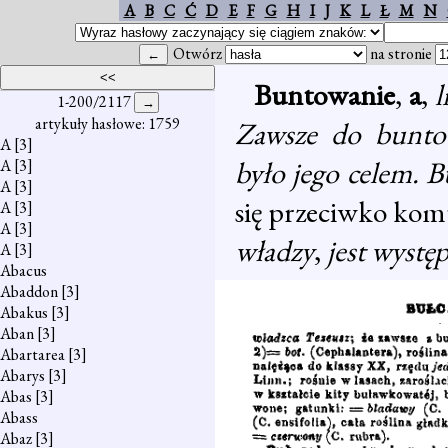
A
B
C
Ć
D
E
F
G
H
I
J
K
L
Ł
M
N
Otwórz
na stronie
Buntowanie
,
a
,
1-200/2117
artykuły hasłowe: 1759
Zawsze do buntow
A
[3]
było jego celem. B
A
[3]
A
[3]
się przeciwko ko
A
[3]
A
[3]
władzy
,
jest wystę
A
[3]
Abacus
Abaddon
[3]
Abakus
[3]
Aban
[3]
Abartarea
[3]
Abarys
[3]
Abas
[3]
Abass
Abaz
[3]