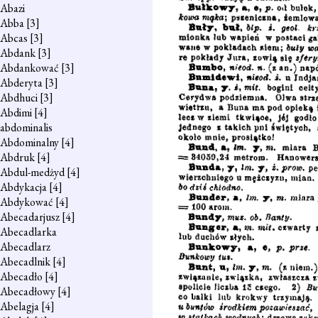
Abazi
Abba
[3]
Abcas
[3]
Abdank
[3]
Abdankować
[3]
Abderyta
[3]
Abdhuci
[3]
Abdimi
[4]
abdominalis
Abdominalny
[4]
Abdruk
[4]
Abdul-medżyd
[4]
Abdykacja
[4]
Abdykować
[4]
Abecadarjusz
[4]
Abecadlarka
Abecadlarz
Abecadlnik
[4]
Abecadło
[4]
Abecadłowy
[4]
Abelagja
[4]