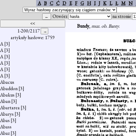
A
B
C
Ć
D
E
F
G
H
I
J
K
L
Ł
M
N
Otwórz
na stronie
Bundy
,
muz. ob. Banty
.
1-200/2117
artykuły hasłowe: 1759
A
[3]
A
[3]
A
[3]
A
[3]
A
[3]
A
[3]
Abacus
Abaddon
[3]
Abakus
[3]
Aban
[3]
Abartarea
[3]
Abarys
[3]
Abas
[3]
Abass
Abaz
[3]