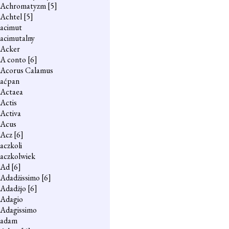
Achromatyzm
[5]
Achtel
[5]
acimut
acimutalny
Acker
A conto
[6]
Acorus Calamus
aćpan
Actaea
Actis
Activa
Acus
Acz
[6]
aczkoli
aczkolwiek
Ad
[6]
Adadżissimo
[6]
Adadżjo
[6]
Adagio
Adagissimo
adam