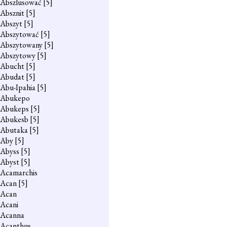
Abszlusować
[5]
Absznit
[5]
Abszyt
[5]
Abszytować
[5]
Abszytowany
[5]
Abszytowy
[5]
Abucht
[5]
Abudat
[5]
Abu-Ipahia
[5]
Abukepo
Abukeps
[5]
Abukesb
[5]
Abutaka
[5]
Aby
[5]
Abyss
[5]
Abyst
[5]
Acamarchis
Acan
[5]
Acan
Acani
Acanna
Acanthus