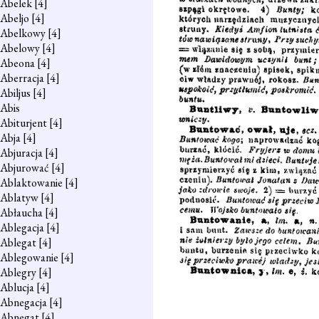
Abelek
[4]
Abeljo
[4]
Abelkowy
[4]
Abelowy
[4]
Abeona
[4]
Aberracja
[4]
Abiljus
[4]
Abis
Abiturjent
[4]
Abja
[4]
Abjuracja
[4]
Abjurować
[4]
Ablaktowanie
[4]
Ablatyw
[4]
Abłaucha
[4]
Ablegacja
[4]
Ablegat
[4]
Ablegowanie
[4]
Ablegry
[4]
Ablucja
[4]
Abnegacja
[4]
Abnegat
[4]