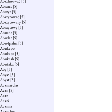
Abszlusować
[5]
Absznit
[5]
Abszyt
[5]
Abszytować
[5]
Abszytowany
[5]
Abszytowy
[5]
Abucht
[5]
Abudat
[5]
Abu-Ipahia
[5]
Abukepo
Abukeps
[5]
Abukesb
[5]
Abutaka
[5]
Aby
[5]
Abyss
[5]
Abyst
[5]
Acamarchis
Acan
[5]
Acan
Acani
Acanna
Acanthus