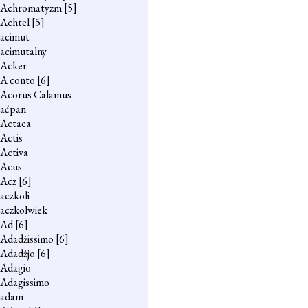
Achromatyzm
[5]
Achtel
[5]
acimut
acimutalny
Acker
A conto
[6]
Acorus Calamus
aćpan
Actaea
Actis
Activa
Acus
Acz
[6]
aczkoli
aczkolwiek
Ad
[6]
Adadżissimo
[6]
Adadżjo
[6]
Adagio
Adagissimo
adam