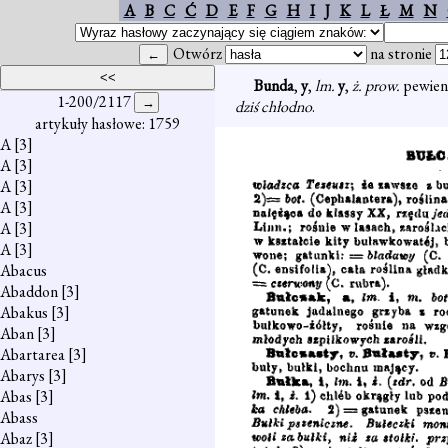
A
B
C
Ć
D
E
F
G
H
I
J
K
L
Ł
M
N
Otwórz
na stronie
Bunda
,
y
,
lm.
y
,
ż. prow.
pewien
1-200/2117
dziś chłodno
.
artykuły hasłowe: 1759
A
[3]
A
[3]
A
[3]
A
[3]
A
[3]
A
[3]
Abacus
Abaddon
[3]
Abakus
[3]
Aban
[3]
Abartarea
[3]
Abarys
[3]
Abas
[3]
Abass
Abaz
[3]