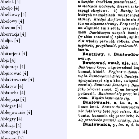
Abelek
[4]
Abeljo
[4]
Abelkowy
[4]
Abelowy
[4]
Abeona
[4]
Aberracja
[4]
Abiljus
[4]
Abis
Abiturjent
[4]
Abja
[4]
Abjuracja
[4]
Abjurować
[4]
Ablaktowanie
[4]
Ablatyw
[4]
Abłaucha
[4]
Ablegacja
[4]
Ablegat
[4]
Ablegowanie
[4]
Ablegry
[4]
Ablucja
[4]
Abnegacja
[4]
Abnegat
[4]