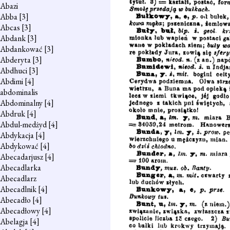
Abazi
Abba
[3]
Abcas
[3]
Abdank
[3]
Abdankować
[3]
Abderyta
[3]
Abdhuci
[3]
Abdimi
[4]
abdominalis
Abdominalny
[4]
Abdruk
[4]
Abdul-medżyd
[4]
Abdykacja
[4]
Abdykować
[4]
Abecadarjusz
[4]
Abecadlarka
Abecadlarz
Abecadlnik
[4]
Abecadło
[4]
Abecadłowy
[4]
Abelagja
[4]