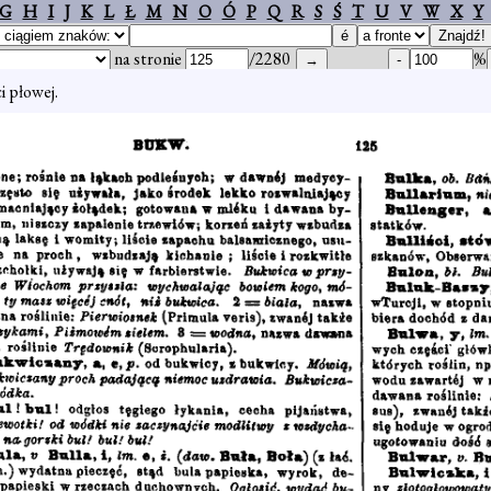
G
H
I
J
K
L
Ł
M
N
O
Ó
P
Q
R
S
Ś
T
U
V
W
X
Y
na stronie
/2280
%
i płowej.