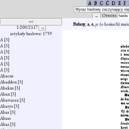
A
B
C
Ć
D
E
F
Otwórz
Bułany
,
a
,
e
,
p.
(o koniach) maśc
1-200/2117
artykuły hasłowe: 1759
A
[3]
A
[3]
A
[3]
A
[3]
A
[3]
A
[3]
Abacus
Abaddon
[3]
Abakus
[3]
Aban
[3]
Abartarea
[3]
Abarys
[3]
Abas
[3]
Abass
Abaz
[3]