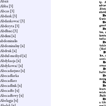
Abazi
Abba
[3]
Abcas
[3]
Abdank
[3]
Abdankować
[3]
Abderyta
[3]
Abdhuci
[3]
Abdimi
[4]
abdominalis
Abdominalny
[4]
Abdruk
[4]
Abdul-medżyd
[4]
Abdykacja
[4]
Abdykować
[4]
Abecadarjusz
[4]
Abecadlarka
Abecadlarz
Abecadlnik
[4]
Abecadło
[4]
Abecadłowy
[4]
Abelagja
[4]
Abelek
[4]