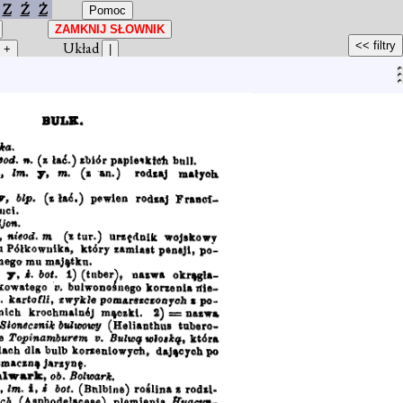
Z
Ź
Ż
Układ