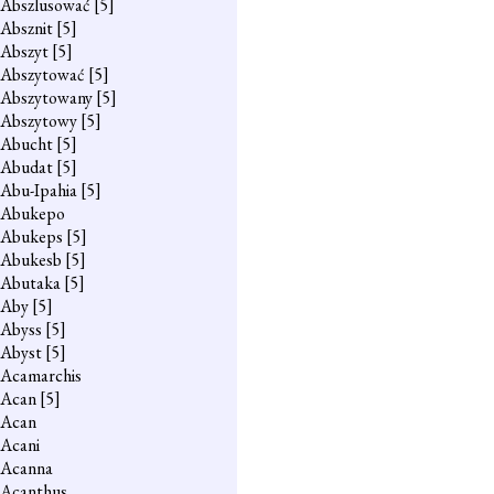
Abszlusować
[5]
Absznit
[5]
Abszyt
[5]
Abszytować
[5]
Abszytowany
[5]
Abszytowy
[5]
Abucht
[5]
Abudat
[5]
Abu-Ipahia
[5]
Abukepo
Abukeps
[5]
Abukesb
[5]
Abutaka
[5]
Aby
[5]
Abyss
[5]
Abyst
[5]
Acamarchis
Acan
[5]
Acan
Acani
Acanna
Acanthus