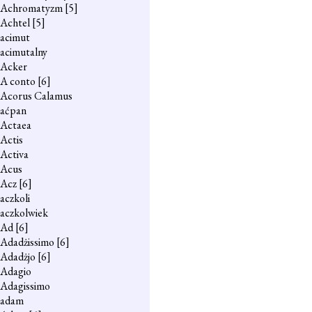
Achromatyzm
[5]
Achtel
[5]
acimut
acimutalny
Acker
A conto
[6]
Acorus Calamus
aćpan
Actaea
Actis
Activa
Acus
Acz
[6]
aczkoli
aczkolwiek
Ad
[6]
Adadżissimo
[6]
Adadżjo
[6]
Adagio
Adagissimo
adam