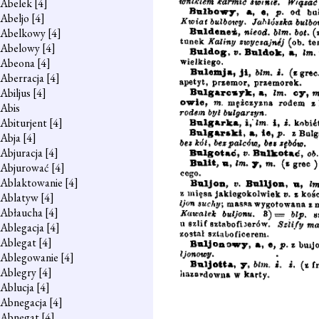
Abelek
[4]
Abeljo
[4]
Abelkowy
[4]
Abelowy
[4]
Abeona
[4]
Aberracja
[4]
Abiljus
[4]
Abis
Abiturjent
[4]
Abja
[4]
Abjuracja
[4]
Abjurować
[4]
Ablaktowanie
[4]
Ablatyw
[4]
Abłaucha
[4]
Ablegacja
[4]
Ablegat
[4]
Ablegowanie
[4]
Ablegry
[4]
Ablucja
[4]
Abnegacja
[4]
Abnegat
[4]