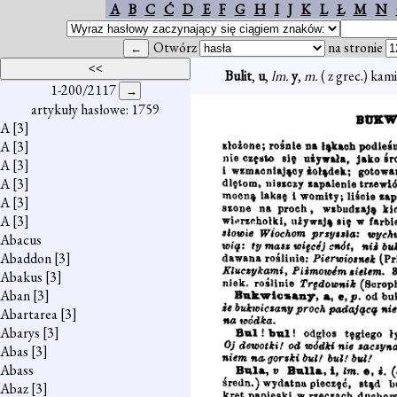
A
B
C
Ć
D
E
F
G
H
I
J
K
L
Ł
M
N
Otwórz
na stronie
Bulit
,
u
,
lm.
y
,
m.
( z grec.) kam
1-200/2117
artykuły hasłowe: 1759
A
[3]
A
[3]
A
[3]
A
[3]
A
[3]
A
[3]
Abacus
Abaddon
[3]
Abakus
[3]
Aban
[3]
Abartarea
[3]
Abarys
[3]
Abas
[3]
Abass
Abaz
[3]