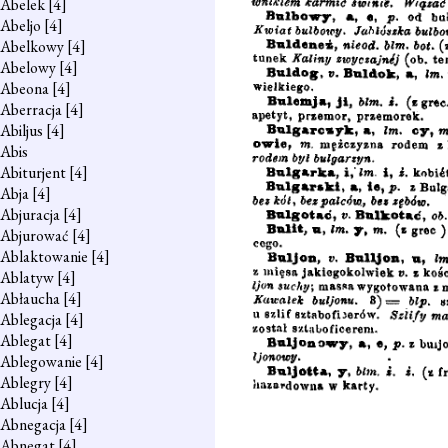
Abelek
[4]
Abeljo
[4]
Abelkowy
[4]
Abelowy
[4]
Abeona
[4]
Aberracja
[4]
Abiljus
[4]
Abis
Abiturjent
[4]
Abja
[4]
Abjuracja
[4]
Abjurować
[4]
Ablaktowanie
[4]
Ablatyw
[4]
Abłaucha
[4]
Ablegacja
[4]
Ablegat
[4]
Ablegowanie
[4]
Ablegry
[4]
Ablucja
[4]
Abnegacja
[4]
Abnegat
[4]