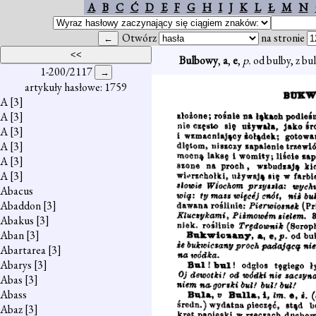
A
B
C
Ć
D
E
F
G
H
I
J
K
L
Ł
M
N
Otwórz
na stronie
Bulbowy
,
a
,
e
,
p.
od bulby, z bu
1-200/2117
artykuły hasłowe: 1759
A
[3]
A
[3]
A
[3]
A
[3]
A
[3]
A
[3]
Abacus
Abaddon
[3]
Abakus
[3]
Aban
[3]
Abartarea
[3]
Abarys
[3]
Abas
[3]
Abass
Abaz
[3]