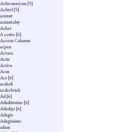
Achromatyzm
[5]
Achtel
[5]
acimut
acimutalny
Acker
A conto
[6]
Acorus Calamus
aćpan
Actaea
Actis
Activa
Acus
Acz
[6]
aczkoli
aczkolwiek
Ad
[6]
Adadżissimo
[6]
Adadżjo
[6]
Adagio
Adagissimo
adam