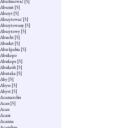
Abszlusować
[5]
Absznit
[5]
Abszyt
[5]
Abszytować
[5]
Abszytowany
[5]
Abszytowy
[5]
Abucht
[5]
Abudat
[5]
Abu-Ipahia
[5]
Abukepo
Abukeps
[5]
Abukesb
[5]
Abutaka
[5]
Aby
[5]
Abyss
[5]
Abyst
[5]
Acamarchis
Acan
[5]
Acan
Acani
Acanna
Acanthus