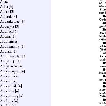
Abazi
Abba
[3]
Abcas
[3]
Abdank
[3]
Abdankować
[3]
Abderyta
[3]
Abdhuci
[3]
Abdimi
[4]
abdominalis
Abdominalny
[4]
Abdruk
[4]
Abdul-medżyd
[4]
Abdykacja
[4]
Abdykować
[4]
Abecadarjusz
[4]
Abecadlarka
Abecadlarz
Abecadlnik
[4]
Abecadło
[4]
Abecadłowy
[4]
Abelagja
[4]
Abelek
[4]