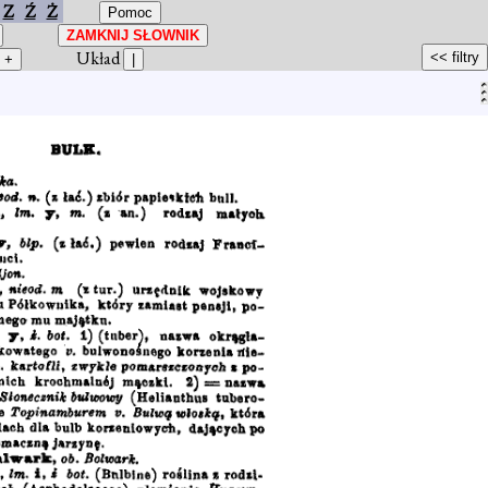
Z
Ź
Ż
Układ