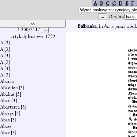
A
B
C
Ć
D
E
F
Otwórz
Bulbianka
,
i
,
blm. ż. posp.
wódka
1-200/2117
artykuły hasłowe: 1759
A
[3]
A
[3]
A
[3]
A
[3]
A
[3]
A
[3]
Abacus
Abaddon
[3]
Abakus
[3]
Aban
[3]
Abartarea
[3]
Abarys
[3]
Abas
[3]
Abass
Abaz
[3]