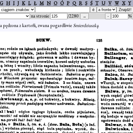
G
H
I
J
K
L
Ł
M
N
O
Ó
P
Q
R
S
Ś
T
U
V
W
X
Y
na stronie
/2280
%
 pędzona z kartofli, zwana pogardliwie
Smierdziuszką
.